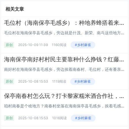
相关文章
毛位村（海南保亭毛感乡）：种地养蜂搭着来，周边呀诺达、千龙洞好逛，生活便利有快递站
毛位村在海南保亭县毛感乡，旁边就是什茂、新荣、南乓这些地方，贺茂岭的树长得密，把村子围在里头。全村大概八百来号人，分在...
原创
2025-10-09 11:39
1160阅读
#乡村麻雀
海南保亭南好村村民主要靠种什么挣钱？红藤和益智种了多少亩？作为国家森林乡村，生态环境到底怎么样？
南好村在海南保亭县毛感乡，旁边挨着南春村、毛位村，还有番亲、赛龙村这几个地方，村委会到乡政府差不多 9 公里路。全村有...
原创
2025-10-08 15:53
1119阅读
#乡村麻雀
保亭南春村怎么玩？打卡黎家糯米酒合作社，近仙龙洞 / 槟榔谷还能吃保亭特产丨住民宿、吃长桌宴丨海南
咱村南春是个啥地方？南春村坐落在海南保亭县毛感乡，挨着毛感村、南好村，周边有番奋、番慢这些村落，青前岭就在附近。这里天蓝...
原创
2025-10-08 15:53
1016阅读
#乡村麻雀