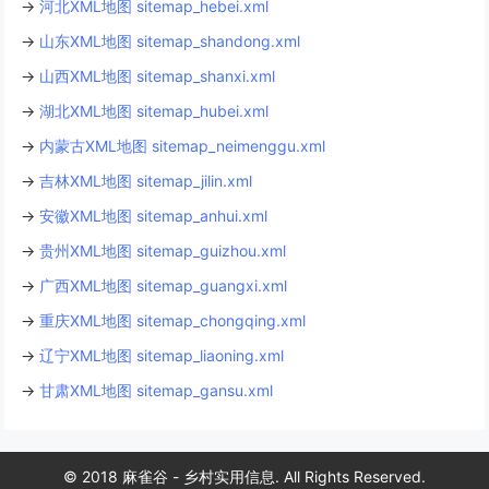
→
河北XML地图 sitemap_hebei.xml
→
山东XML地图 sitemap_shandong.xml
→
山西XML地图 sitemap_shanxi.xml
→
湖北XML地图 sitemap_hubei.xml
→
内蒙古XML地图 sitemap_neimenggu.xml
→
吉林XML地图 sitemap_jilin.xml
→
安徽XML地图 sitemap_anhui.xml
→
贵州XML地图 sitemap_guizhou.xml
→
广西XML地图 sitemap_guangxi.xml
→
重庆XML地图 sitemap_chongqing.xml
→
辽宁XML地图 sitemap_liaoning.xml
→
甘肃XML地图 sitemap_gansu.xml
© 2018
麻雀谷
- 乡村实用信息. All Rights Reserved.