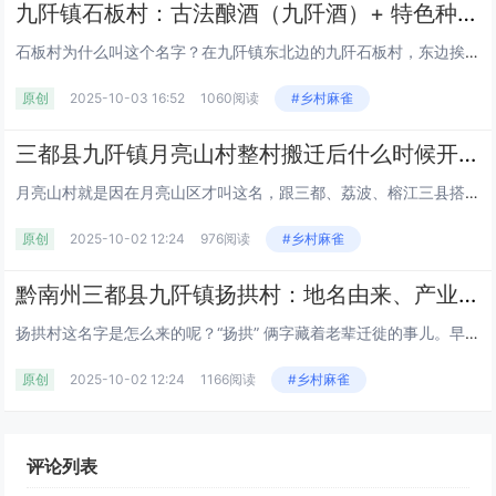
九阡镇石板村：古法酿酒（九阡酒）+ 特色种植，水族村寨的经济与民生现状丨红色旅游丨三都县丨黔南丨贵州
石板村为什么叫这个名字？在九阡镇东北边的九阡石板村，东边挨着本镇的甲才村，南边跟荔波县佳荣镇搭界，西边连姑偿村，北边靠母...
原创
2025-10-03 16:52
1060阅读
#乡村麻雀
三都县九阡镇月亮山村整村搬迁后什么时候开始叫 “月亮山村”？鸡煮菜稀饭是当地家常味吗？丨九阡酒和九阡李的产量及销量如何？丨黔南丨贵州
月亮山村就是因在月亮山区才叫这名，跟三都、荔波、榕江三县搭界，村委会在板甲小学，管着板甲、甲才等 16 个寨子，563...
原创
2025-10-02 12:24
976阅读
#乡村麻雀
黔南州三都县九阡镇扬拱村：地名由来、产业民生及旅游特产全解析丨大角辣种植丨贵州
扬拱村这名字是怎么来的呢？“扬拱” 俩字藏着老辈迁徙的事儿。早先有杨姓人家从原塘州阳乐搬过来，“拱” 用当地的话翻译就是...
原创
2025-10-02 12:24
1166阅读
#乡村麻雀
评论列表