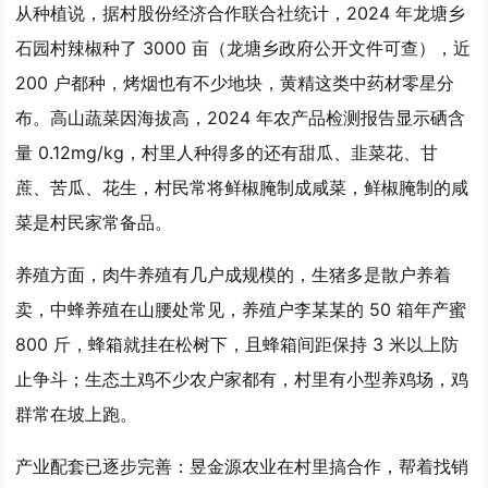
从种植说，据村股份经济合作联合社统计，2024 年龙塘乡
石园村辣椒种了 3000 亩（龙塘乡政府公开文件可查），近
200 户都种，烤烟也有不少地块，黄精这类中药材零星分
布。高山蔬菜因海拔高，2024 年农产品检测报告显示硒含
量 0.12mg/kg，村里人种得多的还有甜瓜、韭菜花、甘
蔗、苦瓜、花生，村民常将鲜椒腌制成咸菜，鲜椒腌制的咸
菜是村民家常备品。
养殖方面，肉牛养殖有几户成规模的，生猪多是散户养着
卖，中蜂养殖在山腰处常见，养殖户李某某的 50 箱年产蜜
800 斤，蜂箱就挂在松树下，且蜂箱间距保持 3 米以上防
止争斗；生态土鸡不少农户家都有，村里有小型养鸡场，鸡
群常在坡上跑。
产业配套已逐步完善：昱金源农业在村里搞合作，帮着找销