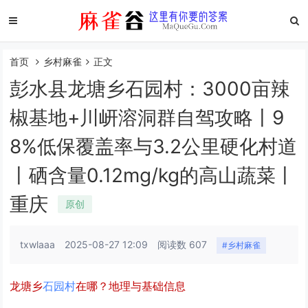
首页
乡村麻雀
正文
彭水县龙塘乡石园村：3000亩辣
椒基地+川岍溶洞群自驾攻略丨9
8%低保覆盖率与3.2公里硬化村道
丨硒含量0.12mg/kg的高山蔬菜丨
重庆
原创
txwlaaa
2025-08-27 12:09
阅读数 607
#乡村麻雀
龙塘乡
石园村
在哪？地理与基础信息