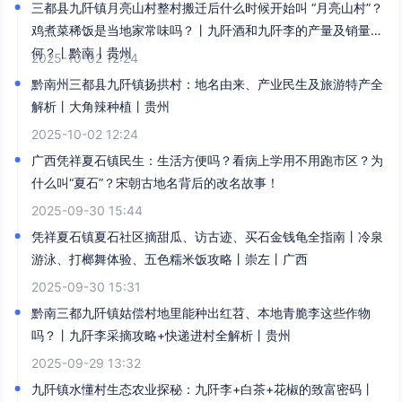
三都县九阡镇月亮山村整村搬迁后什么时候开始叫 “月亮山村”？
鸡煮菜稀饭是当地家常味吗？丨九阡酒和九阡李的产量及销量如
何？丨黔南丨贵州
2025-10-02 12:24
黔南州三都县九阡镇扬拱村：地名由来、产业民生及旅游特产全
解析丨大角辣种植丨贵州
2025-10-02 12:24
广西凭祥夏石镇民生：生活方便吗？看病上学用不用跑市区？为
什么叫“夏石”？宋朝古地名背后的改名故事！​
2025-09-30 15:44
凭祥夏石镇夏石社区摘甜瓜、访古迹、买石金钱龟全指南丨冷泉
游泳、打榔舞体验、五色糯米饭攻略丨崇左丨广西
2025-09-30 15:31
黔南三都九阡镇姑偿村地里能种出红苕、本地青脆李这些作物
吗？丨九阡李采摘攻略+快递进村全解析丨贵州
2025-09-29 13:32
九阡镇水懂村生态农业探秘：九阡李+白茶+花椒的致富密码丨