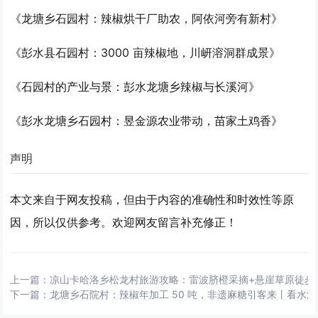
《龙塘乡石园村：辣椒烘干厂助农，阿依河旁有新村》
《彭水县石园村：3000 亩辣椒地，川岍溶洞群成景》
《石园村的产业与景：彭水龙塘乡辣椒与长溪河》
《彭水龙塘乡石园村：昱金源农业带动，苗家土鸡香》
声明
本文来自于网友投稿，但由于内容的准确性和时效性等原
因，所以仅供参考。欢迎网友留言补充修正！
上一篇：
凉山卡哈洛乡松龙村旅游攻略：雷波脐橙采摘+悬崖草原徒步
下一篇：
龙塘乡石院村：辣椒年加工 50 吨，非遗麻糖引客来丨看水