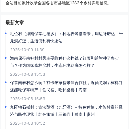
全站目前累计收录全国各省市县地区1283个乡村实用信息。
最新文章
毛位村（海南保亭毛感乡）：种地养蜂搭着来，周边呀诺达、千
龙洞好逛，生活便利有快递站
2025-10-09 11:39
海南保亭南好村村民主要靠种什么挣钱？红藤和益智种了多少
亩？作为国家森林乡村，生态环境到底怎么样？
2025-10-08 15:53
保亭南春村怎么玩？打卡黎家糯米酒合作社，近仙龙洞 / 槟榔谷
还能吃保亭特产丨住民宿、吃长桌宴丨海南
2025-10-08 15:53
九阡镇石板村：古法酿酒（九阡酒）+ 特色种植，水族村寨的经
济与民生现状丨红色旅游丨三都县丨黔南丨贵州
2025-10-03 16:52