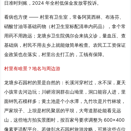
日准时到账，2024 年全村低保金发放零投诉。
看病也方便 —— 村里有卫生室，常备阿莫西林、布洛芬、
硝酸甘油等基础药物（村卫生室标配清单内药品），拿个常
用药不用跑远；龙塘乡卫生院偶尔会来搞义诊，量血压、查
基础病，村民不用去乡上就能做简单检查。农民工工资保证
金政策也在落实，村里出去打工的，工钱有保障。
村里有啥景？地名与周边游
龙塘乡石园村的景是自然的：长溪河穿村过，水不深，夏天
小孩常去河边玩；川岍溶洞群在山坳里，洞口能容人进，里
面钟乳石模样多；黄土池是个小水潭，九竹坎是片竹林坡，
严家坝子、上坝是村民聚居的平坝，大弯道那处能看见远
山，这些地方拍实景图时，按百家号要求调整为 600×400
像素更适配平台。若做彭水石园村旅游攻略，可将这些点位