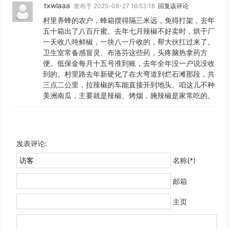
txwlaaa
发布于 2025-08-27 16:53:18
回复该评论
村里养蜂的农户，蜂箱摆得隔三米远，免得打架，去年
五十箱出了八百斤蜜。去年七月辣椒不好卖时，烘干厂
一天收八吨鲜椒，一块八一斤收的，帮大伙扛过来了。
卫生室常备感冒灵、布洛芬这些药，头疼脑热拿药方
便。低保金每月十五号准到账，去年全年没一户说没收
到的。村里路去年新硬化了在大弯道到烂石滩那段，共
三点二公里，拉辣椒的车能直接开到地头。咱这儿不种
美洲南瓜，主要就是辣椒、烤烟，腌辣椒是家常吃的。
发表评论:
名称(*)
邮箱
主页