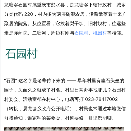
龙塘乡石园村属重庆市彭水县，是龙塘乡下辖行政村，城乡
分类代码 220，村内多为两层砖混农房，沿路散落着十来户
聚居的院落。从位置看，它挨着梨子坝、旧村坝村，往远些
走是弥萨院、二塘河，周边村则与
石院村
、
桃园村
等相邻。
“石园” 这名字是老辈传下来的 —— 早年村里有座石头垒的
园子，久而久之就成了村名。村里日常办事找哪儿？石园村
村委会、活动室都在村中心，电话可打 023-78417002
（转接，属龙塘乡政府公开电话），村民也常通过本地微信
群接通知，谁家种的菜要卖、村道要修，群里都能聊。