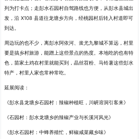
列为打卡点；走彭水石园村自驾路线也方便，从彭水县城出
发，沿 X108 县道往龙塘乡方向，经桃园村后转入村道即可
到达。
周边玩的也不少，离彭水阿依河、蚩尤九黎城不算远，村里
要是搞乡村旅游，能蹭上这些景点的热度。本地吃的也有特
色，苗家土鸡在村里就能买到，晶丝苕粉、马铃薯这些彭水
特产，村里人家也常种常吃。
延展阅读：
《彭水县龙塘乡石园村：辣椒种植旺，川岍溶洞引客来》
《石园村：彭水龙塘乡的辣椒产业与长溪河风光》
《彭水石园村：中蜂养殖忙，鲜椒咸菜藏乡味》