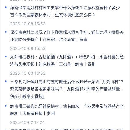
海南保亭南好村村民主要靠种什么挣钱？红藤和益智种了多少
亩？作为国家森林乡村，生态环境到底怎么样？
2025-10-08 15:53
保亭南春村怎么玩？打卡黎家糯米酒合作社，近仙龙洞 / 槟榔谷
还能吃保亭特产丨住民宿、吃长桌宴丨海南
2025-10-08 15:53
九阡镇石板村：古法酿酒（九阡酒）+ 特色种植，水族村寨的经
济与民生现状丨红色旅游丨三都县丨黔南丨贵州
2025-10-03 16:52
三都县九阡镇月亮山村整村搬迁后什么时候开始叫 “月亮山村”？
鸡煮菜稀饭是当地家常味吗？丨九阡酒和九阡李的产量及销量如
何？丨黔南丨贵州
2025-10-02 12:24
黔南州三都县九阡镇扬拱村：地名由来、产业民生及旅游特产全
解析丨大角辣种植丨贵州
2025-10-02 12:24