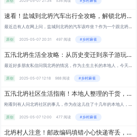
原创
2025-05-07 21:34
536 阅读
#乡村麻雀
速看！盐城到北坍汽车出行全攻略，解锁北坍镇生活图鉴
最近总有人在网上问，盐城到北坍的汽车该咋坐？作为一个跟北坍镇打了多年交道的人，今天咱就好好唠唠这个藏在滨海县的热闹地儿，把大家关心的那些事儿都掰扯清楚。先说交通，从盐城去北坍，最直接的就是坐汽车。咱可以先到盐城汽车客运站，问问有没有直达北坍...
原创
2025-05-07 20:31
497 阅读
#乡村麻雀
五汛北坍生活全攻略：从历史变迁到亲子游玩，本地人私藏的实用指南！
最近好多朋友私信问我北坍的情况，作为土生土长的本地人，今天就把家底都掏出来了！这篇攻略涵盖了历史、美食、医疗、快递、亲子游玩和种地时间，都是实实在在的干货，绝对没有虚头巴脑的东西，大家直接收藏就对了！一、北坍村的历史变迁：从海滩到鱼米之乡老...
原创
2025-05-07 12:18
988 阅读
#乡村麻雀
五汛北坍社区生活指南！本地人整理的干货，看完少走弯路
刚看到有人问北坍社区的事儿，作为在这儿住了十几年的本地人，赶紧来码点干货！都是平时生活里用到的信息，接地气不绕弯，新来的朋友或者想了解的老乡直接看 ——一、社区到底在哪？开车坐车都咋走？好多人搞不清北坍的位置，其实就在五汛镇东北边，沿着坍南...
原创
2025-05-07 12:00
477 阅读
#乡村麻雀
北坍村人注意！邮政编码填错小心快递寄丢，一文说清咋用