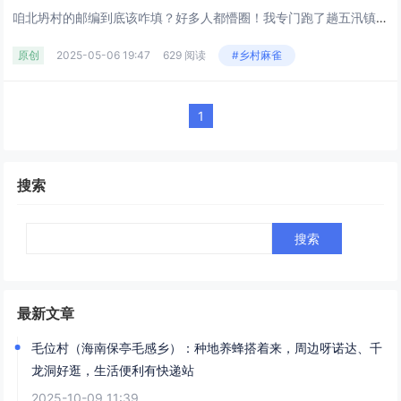
咱北坍村的邮编到底该咋填？好多人都懵圈！我专门跑了趟五汛镇邮政局，又翻了政府文件，终于搞明白了 —— 咱村其实有两个邮编，用错了快递容易寄丢！今天手把手教你咋填才不出错！一、为啥咱村有俩邮编？历史遗留的 “小插曲”问了邮局大爷才知道，200...
原创
2025-05-06 19:47
629 阅读
#乡村麻雀
1
搜索
Search
最新文章
毛位村（海南保亭毛感乡）：种地养蜂搭着来，周边呀诺达、千
龙洞好逛，生活便利有快递站
2025-10-09 11:39