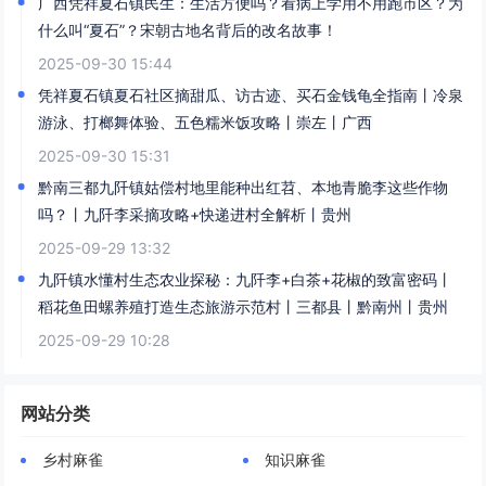
广西凭祥夏石镇民生：生活方便吗？看病上学用不用跑市区？为
什么叫“夏石”？宋朝古地名背后的改名故事！​
2025-09-30 15:44
凭祥夏石镇夏石社区摘甜瓜、访古迹、买石金钱龟全指南丨冷泉
游泳、打榔舞体验、五色糯米饭攻略丨崇左丨广西
2025-09-30 15:31
黔南三都九阡镇姑偿村地里能种出红苕、本地青脆李这些作物
吗？丨九阡李采摘攻略+快递进村全解析丨贵州
2025-09-29 13:32
九阡镇水懂村生态农业探秘：九阡李+白茶+花椒的致富密码丨
稻花鱼田螺养殖打造生态旅游示范村丨三都县丨黔南州丨贵州
2025-09-29 10:28
网站分类
乡村麻雀
知识麻雀