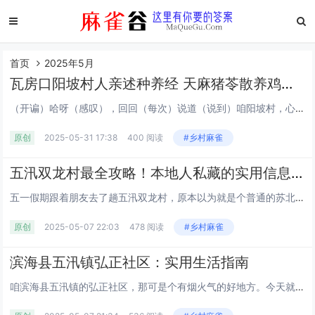
首页
2025年5月
瓦房口阳坡村人亲述种养经 天麻猪苓散养鸡金井河坡坡岭岭那点实情【陕西省商洛市柞水县】
（开谝）哈呀（感叹），回回（每次）说道（说到）咱阳坡村，心里头就透着舒坦。这地儿撂（放）在：陕西省商洛市柞水县瓦房口镇当间（中间）。你甭（béng，别）看是山里头，树多啊！茂林成荫不假话，钻进去天都阴（暗）了一半。那空气好的，吸一口像嚼了片...
原创
2025-05-31 17:38
400 阅读
#乡村麻雀
五汛双龙村最全攻略！本地人私藏的实用信息都在这儿，速来打卡！
五一假期跟着朋友去了趟五汛双龙村，原本以为就是个普通的苏北小村庄，结果发现这里简直是个宝藏！整理了一份超详细的游玩 + 生活指南，保证全网找不到第二篇，本地人看了都说 “透鲜”！一、交通出行篇自驾路线导航直接搜 “五汛双龙村”，从滨海县城出...
原创
2025-05-07 22:03
478 阅读
#乡村麻雀
滨海县五汛镇弘正社区：实用生活指南
咱滨海县五汛镇的弘正社区，那可是个有烟火气的好地方。今天就给大伙唠唠这儿的实用信息，不管你是新来乍到，还是想更了解这片土地，都能收获满满干货。地理位置与周边环境弘正社区处在滨海县五汛镇政府东侧，南到向阳河，北和五七村交界，东边挨着通济村，西...