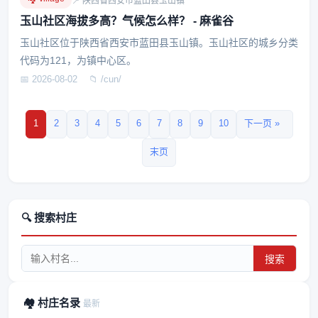
📍 陕西省西安市蓝田县玉山镇
玉山社区海拔多高？气候怎么样？ - 麻雀谷
玉山社区位于陕西省西安市蓝田县玉山镇。玉山社区的城乡分类
代码为121，为镇中心区。
📅 2026-08-02
📁 /cun/
1
2
3
4
5
6
7
8
9
10
下一页 »
末页
🔍 搜索村庄
搜索
🏘️ 村庄名录
最新