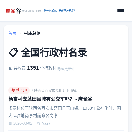
谷
麻
雀
每一个村庄，都值得被看见！
MAQUEGU.COM
首页
›
村庄总览
📋 全国行政村名录
1351
📊 共收录
个行政村
持续更新中...
🏘️ village
📍 陕西省西安市蓝田县玉山镇
杨寨村去蓝田县城有公交车吗？ - 麻雀谷
杨寨村位于陕西省西安市蓝田县玉山镇。1958年公社化时，因
大队驻地尚李村而命名尚李
📅 2026-08-02
📁 /cun/