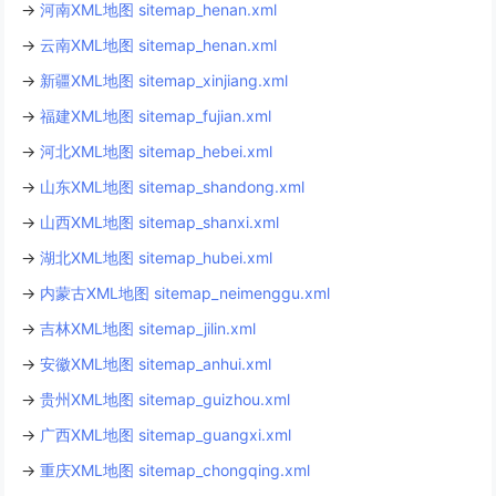
→
河南XML地图 sitemap_henan.xml
→
云南XML地图 sitemap_henan.xml
→
新疆XML地图 sitemap_xinjiang.xml
→
福建XML地图 sitemap_fujian.xml
→
河北XML地图 sitemap_hebei.xml
→
山东XML地图 sitemap_shandong.xml
→
山西XML地图 sitemap_shanxi.xml
→
湖北XML地图 sitemap_hubei.xml
→
内蒙古XML地图 sitemap_neimenggu.xml
→
吉林XML地图 sitemap_jilin.xml
→
安徽XML地图 sitemap_anhui.xml
→
贵州XML地图 sitemap_guizhou.xml
→
广西XML地图 sitemap_guangxi.xml
→
重庆XML地图 sitemap_chongqing.xml