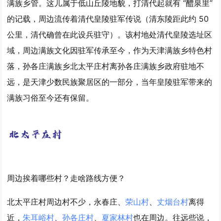
满族乡管。这儿属于低山丘陵地貌，打清代起就有 “醴泉里”
的记载，周边流传着清代皇陵驻军传说（清东陵距此约 50
公里，清代确曾在此设兵驻守）。该村地处清代皇陵选址区
域，周边满族文化因驻军传承至今，作为天津满族乡特色村
落，孙各庄满族乡北太平庄村离孙各庄满族乡政府驻地不
远，是天津少数民族聚居区的一部分，当年皇陵驻军带来的
满族习俗至今还有保留。
周边挨着哪些村？走啥路线方便？
北太平庄村周边村不少，永春庄、
荣山村
、
丈烟台村
离得
近，
朱耳峪村
、
孙各庄村
、
夏家林村
也在周边。往远些说，