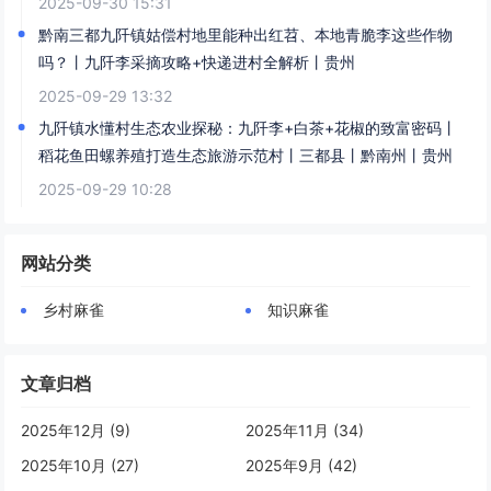
2025-09-30 15:31
黔南三都九阡镇姑偿村地里能种出红苕、本地青脆李这些作物
吗？丨九阡李采摘攻略+快递进村全解析丨贵州
2025-09-29 13:32
九阡镇水懂村生态农业探秘：九阡李+白茶+花椒的致富密码丨
稻花鱼田螺养殖打造生态旅游示范村丨三都县丨黔南州丨贵州
2025-09-29 10:28
网站分类
乡村麻雀
知识麻雀
文章归档
2025年12月 (9)
2025年11月 (34)
2025年10月 (27)
2025年9月 (42)