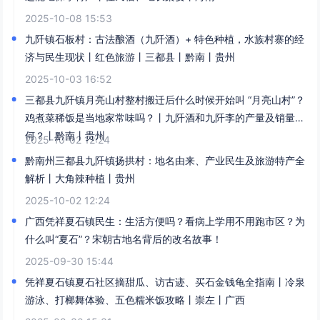
2025-10-08 15:53
九阡镇石板村：古法酿酒（九阡酒）+ 特色种植，水族村寨的经
济与民生现状丨红色旅游丨三都县丨黔南丨贵州
2025-10-03 16:52
三都县九阡镇月亮山村整村搬迁后什么时候开始叫 “月亮山村”？
鸡煮菜稀饭是当地家常味吗？丨九阡酒和九阡李的产量及销量如
何？丨黔南丨贵州
2025-10-02 12:24
黔南州三都县九阡镇扬拱村：地名由来、产业民生及旅游特产全
解析丨大角辣种植丨贵州
2025-10-02 12:24
广西凭祥夏石镇民生：生活方便吗？看病上学用不用跑市区？为
什么叫“夏石”？宋朝古地名背后的改名故事！​
2025-09-30 15:44
凭祥夏石镇夏石社区摘甜瓜、访古迹、买石金钱龟全指南丨冷泉
游泳、打榔舞体验、五色糯米饭攻略丨崇左丨广西