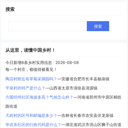
搜索
Search
从这里，读懂中国乡村！
今日新增8条乡村实用信息 · 2026-08-08
每一个村庄，都值得被看见！
陶店村附近有草莓采摘园吗？
—安徽省合肥市长丰县杨庙镇
平泉村的特产是什么？
—山西省太原市清徐县清源镇
方圆经纬社区海拔多高？气候怎么样？
—河南省郑州市中原区棉纺
路街道
大岭村的区号和邮编是多少？
—吉林省长春市农安县伏龙泉镇
华农东社区的行政代码是什么？
—湖北省武汉市洪山区狮子山街道