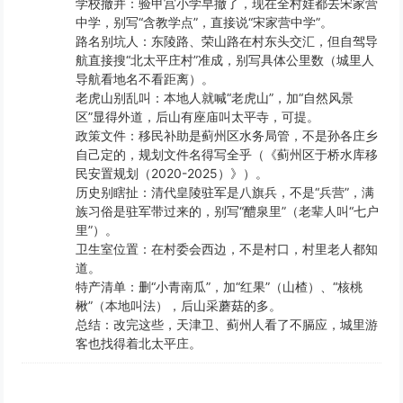
​​学校撤并​​：验甲宫小学早撤了，现在全村娃都去宋家营
中学，别写“含教学点”，直接说“宋家营中学”。
​​路名别坑人​​：东陵路、荣山路在村东头交汇，但自驾导
航直接搜“北太平庄村”准成，别写具体公里数（城里人
导航看地名不看距离）。
​​老虎山别乱叫​​：本地人就喊“老虎山”，加“自然风景
区”显得外道，后山有座庙叫太平寺，可提。
​​政策文件​​：移民补助是蓟州区水务局管，不是孙各庄乡
自己定的，规划文件名得写全乎（《蓟州区于桥水库移
民安置规划（2020-2025）》）。
​​历史别瞎扯​​：清代皇陵驻军是八旗兵，不是“兵营”，满
族习俗是驻军带过来的，别写“醴泉里”（老辈人叫“七户
里”）。
​​卫生室位置​​：在村委会西边，不是村口，村里老人都知
道。
​​特产清单​​：删“小青南瓜”，加“红果”（山楂）、“核桃
楸”（本地叫法），后山采蘑菇的多。
​​总结​​：改完这些，天津卫、蓟州人看了不膈应，城里游
客也找得着北太平庄。