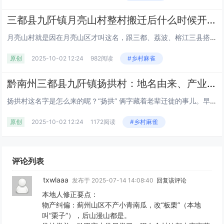
三都县九阡镇月亮山村整村搬迁后什么时候开始叫 “月亮山村”？鸡煮菜稀饭是当地家常味吗？丨九阡酒和九阡李的产量及销量如何？丨黔南丨贵州
月亮山村就是因在月亮山区才叫这名，跟三都、荔波、榕江三县搭界，村委会在板甲小学，管着板甲、甲才等 16 个寨子，563...
原创
2025-10-02 12:24
982阅读
#乡村麻雀
黔南州三都县九阡镇扬拱村：地名由来、产业民生及旅游特产全解析丨大角辣种植丨贵州
扬拱村这名字是怎么来的呢？“扬拱” 俩字藏着老辈迁徙的事儿。早先有杨姓人家从原塘州阳乐搬过来，“拱” 用当地的话翻译就是...
原创
2025-10-02 12:24
1172阅读
#乡村麻雀
评论列表
txwlaaa
发布于 2025-07-14 14:08:40
回复该评论
本地人修正要点​​：
​​物产纠偏​​：蓟州山区不产小青南瓜，改“板栗”（本地
叫“栗子”），后山漫山都是。