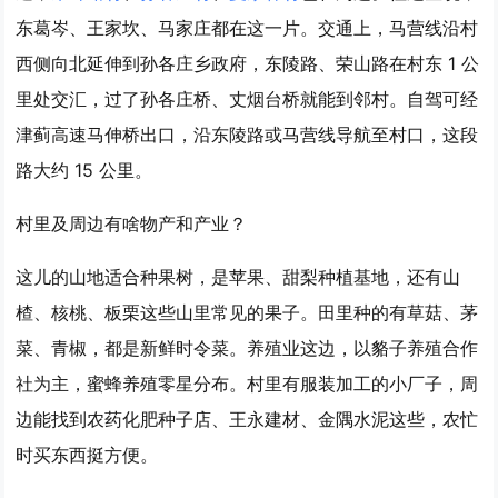
东葛岑、王家坎、马家庄都在这一片。交通上，马营线沿村
西侧向北延伸到孙各庄乡政府，东陵路、荣山路在村东 1 公
里处交汇，过了孙各庄桥、丈烟台桥就能到邻村。自驾可经
津蓟高速马伸桥出口，沿东陵路或马营线导航至村口，这段
路大约 15 公里。
村里及周边有啥物产和产业？
这儿的山地适合种果树，是苹果、甜梨种植基地，还有山
楂、核桃、板栗这些山里常见的果子。田里种的有草菇、茅
菜、青椒，都是新鲜时令菜。养殖业这边，以貉子养殖合作
社为主，蜜蜂养殖零星分布。村里有服装加工的小厂子，周
边能找到农药化肥种子店、王永建材、金隅水泥这些，农忙
时买东西挺方便。