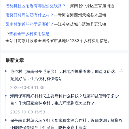
省纺机社区附近有哪些公交线路？
—河南省中原区三官庙街道
唐莫日村周边还有什么村？
—青海省海西州天峻县木里镇
渠南村附近的小学是哪所？
—江苏省盐城市滨海县五汛镇
→
查看全部乡村实用信息
全站目前累计收录全国各省市县地区1283个乡村实用信息。
最新文章
毛位村（海南保亭毛感乡）：种地养蜂搭着来，周边呀诺达、千
龙洞好逛，生活便利有快递站
2025-10-09 11:39
海南保亭南好村村民主要靠种什么挣钱？红藤和益智种了多少
亩？作为国家森林乡村，生态环境到底怎么样？
2025-10-08 15:53
保亭南春村怎么玩？打卡黎家糯米酒合作社，近仙龙洞 / 槟榔谷
还能吃保亭特产丨住民宿、吃长桌宴丨海南