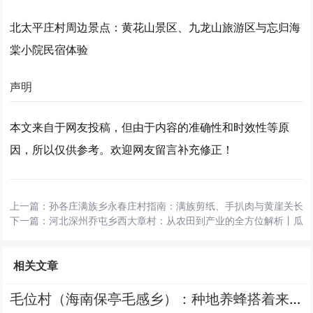
北太平庄村周边景点：黄花山景区、九龙山旅游区与忘归海
棠小院民宿体验
声明
本文来自于网友投稿，但由于内容的准确性和时效性等原
因，所以仅供参考。欢迎网友留言补充修正！
上一篇：
孙各庄满族乡永春庄村指南：满族剪纸、手扒肉与黄崖关长
下一篇：
河北深州乔屯乡西大章村：从农田到产业的全方位解析丨瓜
相关文章
毛位村（海南保亭毛感乡）：种地养蜂搭着来，周边呀诺达、千龙洞好逛，生活便利有快递站