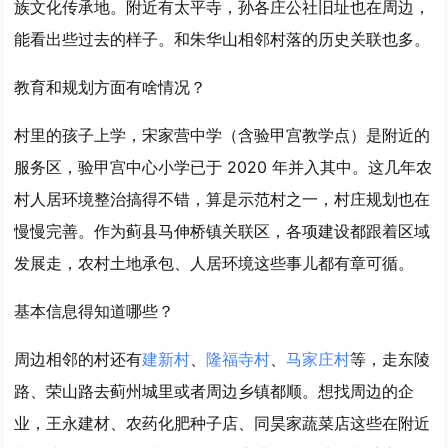
族文化传承地。附近有太平寺，孙各庄公社旧址也在周边，
能看出些过去的样子。和朱华山相邻村落的历史关联也多。
教育和规划方面有啥情况？
村里的孩子上学，宋家营中学（含验甲宫教学点）是附近的
服务区，验甲宫中心小学已于 2020 年并入其中。这几年农
村人居环境整治搞得不错，算是示范村之一，村庄规划也在
慢慢完善。作为蓟县马伸桥镇关联区，各项建设都跟着区域
发展走，农村土地承包、人居环境这些事儿都有章可循。
基本信息得知道哪些？
周边相邻的村还有
建新村
、
隆福寺村
、
马家庄村
等，走东陵
路、荣山路去蓟州城里或者周边乡镇都顺。想找周边的企
业，王永建材、农药化肥种子店、同昊家蔬菜店这些在附近