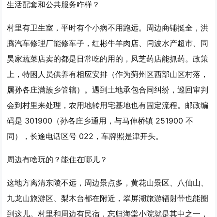
生活配套和公共服务咋样？
村里有卫生室，平时有个小病不用跑远。周边商铺挺全，洪
腾汽车修理厂能修车子，红彬牛羊肉店、闫波水产超市、同
昊家蔬菜店卖的都是日常吃的用的，凤芝药店能抓药。政策
上，特困人员供养有相应安排（作为蓟州区西部山区村落，
属孙各庄满族乡管辖）。遇到土地承包合同纠纷，巡回审判
会到村里来处理，农用地转用宅基地也有固定流程。邮政编
码是 301900（孙各庄乡通用，与马伸桥镇 251900 不
同），长途电话区号 022，车牌照是津开头。
周边有啥玩的？能住在哪儿？
这地方离清东陵不远，周边景点多，黄花山景区、八仙山、
九龙山旅游区、梨木台都在附近，翠屏湖旅游辐射带也能圈
到这儿。村里和周边有民宿，忘归海棠小院就是其中之一，