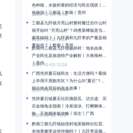
色种植，水族村寨的经济与民生现状丨红
色旅游丨三都县丨黔南丨贵州
2025-10-03 16:52
三都县九阡镇月亮山村整村搬迁后什么时
花
候开始叫 “月亮山村”？鸡煮菜稀饭是当地
那
家常味吗？丨九阡酒和九阡李的产量及销
2025-10-02 12:24
量如何？丨黔南丨贵州
黔南州三都县九阡镇扬拱村：地名由来、
产业民生及旅游特产全解析丨大角辣种植
丨贵州
2025-10-02 12:24
风
广西凭祥夏石镇民生：生活方便吗？看病
上学用不用跑市区？为什么叫“夏石”？宋
综
朝古地名背后的改名故事！​
2025-09-30 15:44
凭祥夏石镇夏石社区摘甜瓜、访古迹、买
石金钱龟全指南丨冷泉游泳、打榔舞体
验、五色糯米饭攻略丨崇左丨广西
2025-09-30 15:31
、
黔南三都九阡镇姑偿村地里能种出红苕、
住
本地青脆李这些作物吗？丨九阡李采摘攻