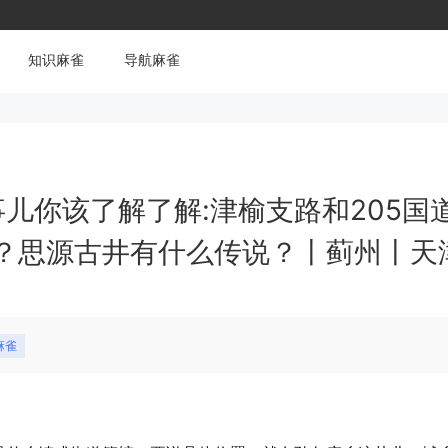
知识麻雀
导航麻雀
事儿你该了解了解:津榆支路和205国
？思源古井有什么传说？丨蓟州丨天
麻雀