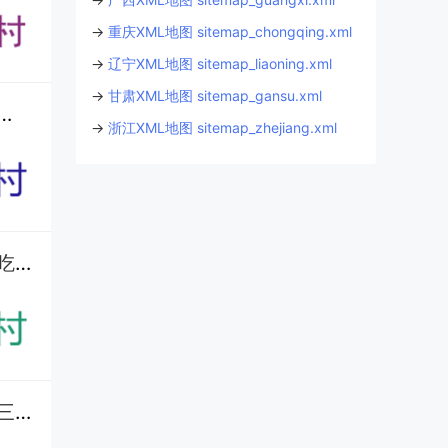
→
重庆XML地图 sitemap_chongqing.xml
→
辽宁XML地图 sitemap_liaoning.xml
→
甘肃XML地图 sitemap_gansu.xml
种什么挣钱？红藤和益智种了多少亩？作为国家森林乡村，生态环境到底怎么样？
→
浙江XML地图 sitemap_zhejiang.xml
保亭南春村怎么玩？打卡黎家糯米酒合作社，近仙龙洞 / 槟榔谷还能吃保亭特产丨住民宿、吃长桌宴丨海南
九阡镇石板村：古法酿酒（九阡酒）+ 特色种植，水族村寨的经济与民生现状丨红色旅游丨三都县丨黔南丨贵州