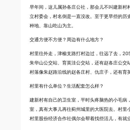
早年间，这儿属孙各庄公社，那会儿不叫建新村
立村委会，村名倒是一直没改。至于更早些的历
种地、靠山吃山为主。
交通方便不方便？周边有什么地方？
村里往外走，津榆支路打村边过，往远了去，20
朱华山公交站、育英洼公交站，还有赵各庄公交
村落像朱赵路沿线的赵各庄村、仇庄子，还有育
村里有什么单位？生活配套怎么样？
建新村有自己的卫生室，平时头疼脑热的小毛病
室，真有大事儿再往蓟州城里的大医院去。村里
村里股份经济合作社偶尔会帮着找些活儿，有就