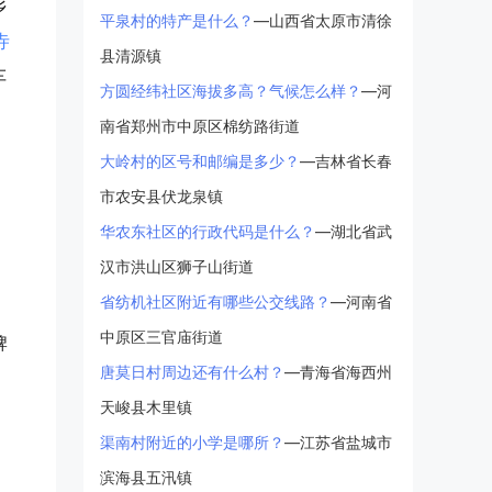
乡
平泉村的特产是什么？
—山西省太原市清徐
寺
县清源镇
车
方圆经纬社区海拔多高？气候怎么样？
—河
南省郑州市中原区棉纺路街道
大岭村的区号和邮编是多少？
—吉林省长春
市农安县伏龙泉镇
华农东社区的行政代码是什么？
—湖北省武
汉市洪山区狮子山街道
省纺机社区附近有哪些公交线路？
—河南省
中原区三官庙街道
牌
唐莫日村周边还有什么村？
—青海省海西州
，
天峻县木里镇
渠南村附近的小学是哪所？
—江苏省盐城市
滨海县五汛镇