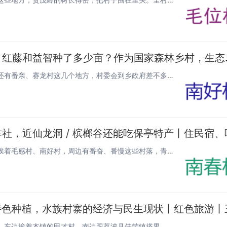
海南保亭南好村村民主要靠
南好村在海南保亭县毛感乡，旁边挨着南春村、毛位村，还有番亲、赛龙村这几个地方，村委会到乡政府差不多 9 公里路。全村有...
咱村南春是个啥地方？南春村坐落在海南保亭县毛感乡，挨着毛感村、南好村，周边有番奋、番慢这些村落，青前岭就在附近。这里天蓝...
石板村为什么叫这个名字？在九阡镇东北边的九阡石板村，东边挨着本镇的甲才村，南边跟荔波县佳荣镇搭界，西边连姑偿村，北边靠母...