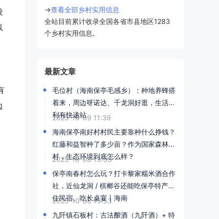
→
查看全部乡村实用信息
设
全站目前累计收录全国各省市县地区1283
以
个乡村实用信息。
最新文章
有
毛位村（海南保亭毛感乡）：种地养蜂搭
着来，周边呀诺达、千龙洞好逛，生活便
边
利有快递站
2025-10-09 11:39
海南保亭南好村村民主要靠种什么挣钱？
红藤和益智种了多少亩？作为国家森林乡
村，生态环境到底怎么样？
2025-10-08 15:53
保亭南春村怎么玩？打卡黎家糯米酒合作
，
社，近仙龙洞 / 槟榔谷还能吃保亭特产丨
住民宿、吃长桌宴丨海南
2025-10-08 15:53
九阡镇石板村：古法酿酒（九阡酒）+ 特