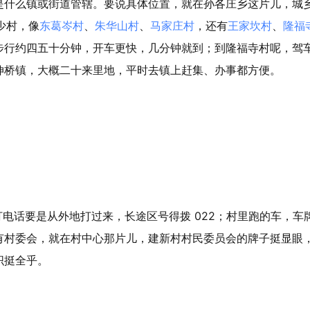
是什么镇或街道管辖。要说具体位置，就在孙各庄乡这片儿，城
少村，像
东葛岑村
、
朱华山村
、
马家庄村
，还有
王家坎村
、
隆福
步行约四五十分钟，开车更快，几分钟就到；到隆福寺村呢，驾
伸桥镇，大概二十来里地，平时去镇上赶集、办事都方便。
；打电话要是从外地打过来，长途区号得拨 022；村里跑的车，车
有村委会，就在村中心那片儿，建新村村民委员会的牌子挺显眼
织挺全乎。