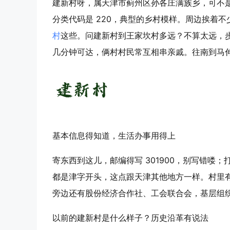
建新村呀，属天津市蓟州区孙各庄满族乡，可不
分类代码是 220，典型的乡村模样。周边挨着不
村
这些。问建新村到王家坎村多远？不算太远，
几分钟可达，俩村村民常互相串亲戚。往南到马
基本信息得知道，生活办事用得上
寄东西到这儿，邮编得写 301900，别写错喽
都是津字开头，这点跟天津其他地方一样。村里
旁边还有股份经济合作社、工会联合会，基层组
以前的建新村是什么样子？历史沿革有说法