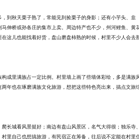
多，到秋天栗子熟了，常能见到捡栗子的身影；还有小芋头、韭
到马伸桥或孙各庄的集市上卖。周边特产也不少，州河鲤鱼、黄
栗在这儿也能找着好货，盘山磨盘柿熟的时候，村里不少人会去
族构成里满族占一定比例。村里墙上画了些墙体彩绘，多是满族
这两年也在琢磨满族文化旅游，想把这些特色亮出来，搞点文旅
，爬长城看风景挺好；南边有盘山风景区，名气大得很；独乐寺
。村里自己也想搞旅游，有民宿正在筹备，往后说不定能在村里