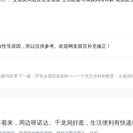
效性等原因，所以仅供参考。欢迎网友留言补充修正！
园与软枣猕猴桃基地丨蓟 41 路直达与农民丰收节丨天津市
下一篇：
乔屯乡高回龙庙村——一个北方乡村的蜕变：土地流
搭着来，周边呀诺达、千龙洞好逛，生活便利有快递
毛位村在海南保亭县毛感乡，旁边就是什茂、新荣、南乓这些地方，贺茂岭的树长得密，把村子围在里头。全村大概八百来号人，分在...