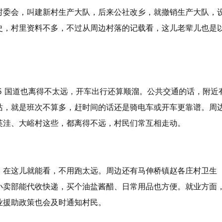
村委会，叫建新村生产大队，后来公社改乡，就撤销生产大队，
史，村里资料不多，不过从周边村落的记载看，这儿老辈儿也是
5 国道也离得不太远，开车出行还算顺溜。公共交通的话，附近
站，就是班次不算多，赶时间的话还是骑电车或开车更靠谱。周
英洼、大峪村这些，都离得不远，村民们常互相走动。
，在这儿就能看，不用跑太远。周边还有马伸桥镇赵各庄村卫生
小卖部能代收快递，买个油盐酱醋、日常用品也方便。就业方面
业援助政策也会及时通知村民。