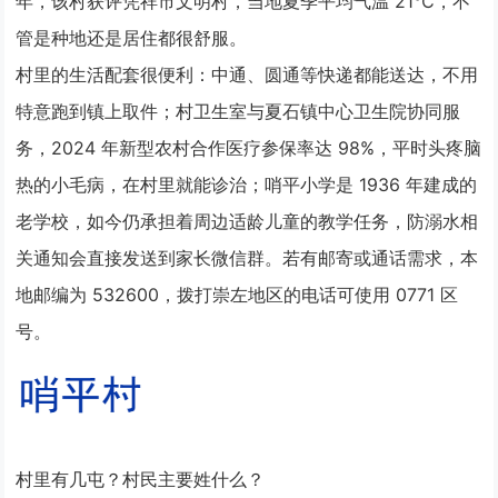
年，该村获评凭祥市文明村，当地夏季平均气温 21℃，不
管是种地还是居住都很舒服。
村里的生活配套很便利：中通、圆通等快递都能送达，不用
特意跑到镇上取件；村卫生室与夏石镇中心卫生院协同服
务，2024 年新型农村合作医疗参保率达 98%，平时头疼脑
热的小毛病，在村里就能诊治；哨平小学是 1936 年建成的
老学校，如今仍承担着周边适龄儿童的教学任务，防溺水相
关通知会直接发送到家长微信群。若有邮寄或通话需求，本
地邮编为 532600，拨打崇左地区的电话可使用 0771 区
号。
村里有几屯？村民主要姓什么？