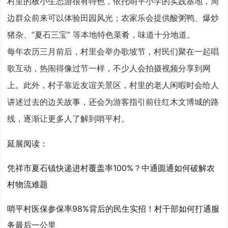
村里的板小生态游很有特色，依托哨平小学的实践基地，周
边群众前来可以体验田园风光；农家乐会提供酸粥鸭、爆炒
猪杂、“夏石三宝” 等本地特色菜肴，味道十分地道。
每年农历三月前后，村里会举办歌坡节，村民们聚在一起唱
歌互动，热闹得像过节一样，不少人会拍摄视频分享到网
上。此外，村子靠近友谊关景区，村里的老人闲暇时会给人
讲述过去的边关故事，还会为游客指引前往红木文博城的路
线，逐渐让更多人了解到哨平村。
延展阅读：
凭祥市夏石镇快递进村覆盖率100%？中通圆通如何破解农
村物流难题
哨平村医保参保率98%背后的民生实招！村干部如何打通服
务最后一公里