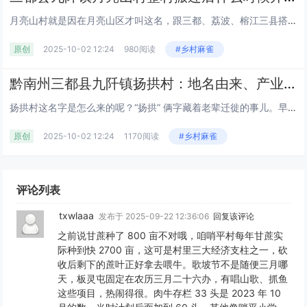
月亮山村就是因在月亮山区才叫这名，跟三都、荔波、榕江三县搭界，村委会在板甲小学，管着板甲、甲才等 16 个寨子，563...
原创
2025-10-02 12:24
980阅读
#乡村麻雀
黔南州三都县九阡镇扬拱村：地名由来、产业民生及旅游特产全解析丨大角辣种植丨贵州
扬拱村这名字是怎么来的呢？“扬拱” 俩字藏着老辈迁徙的事儿。早先有杨姓人家从原塘州阳乐搬过来，“拱” 用当地的话翻译就是...
原创
2025-10-02 12:24
1170阅读
#乡村麻雀
评论列表
txwlaaa
发布于 2025-09-22 12:36:06
回复该评论
之前说甘蔗种了 800 亩不对哦，咱哨平村每年甘蔗实
际种到快 2700 亩，这可是村里三大经济支柱之一，砍
收后剩下的蔗叶正好拿去喂牛。歌坡节不是随便三月哪
天，板灵屯固定在农历三月二十六办，有唱山歌、抓鱼
这些项目，热闹得很。肉牛存栏 33 头是 2023 年 10