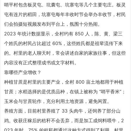
哨平村包含板灵屯、坑囊屯、坑寨屯等几个主要屯庄。板灵
屯有连片的稻田，坑寨屯每年丰收时节会举办丰收节，村民
们会拍摄短视频发布到平台上，氛围十分热闹。
2023 年统计数据显示，全村约有 850 人，陈、黄、梁三
个姓氏的村民占比超过 60%，这些姓氏都是祖辈流传下来
的。村里的老人聊天时，常会讲述自家的家族往事，但这些
内容没有正式整理成书或文字材料。
靠哪些产业增收？
种植甘蔗是村里的主要产业，全村 800 亩土地都用于种植
甘蔗；水稻选择的是优质品种，在镇上被称为 “哨平香米”；
玉米会与甘蔗轮作，充分利用土地资源，避免闲置。
养殖方面，目前村里养殖了 33 头肉牛，还饲养了部分山
鸡。收获庄稼后的秸秆不会丢弃，而是加工成饲料喂牛，2
023 年时，75% 的秸秆都通过这种方式得到了利用。村里