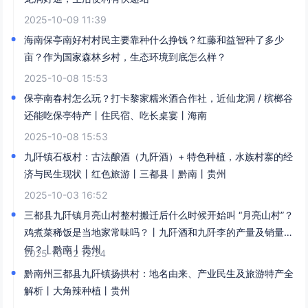
2025-10-09 11:39
海南保亭南好村村民主要靠种什么挣钱？红藤和益智种了多少
亩？作为国家森林乡村，生态环境到底怎么样？
2025-10-08 15:53
保亭南春村怎么玩？打卡黎家糯米酒合作社，近仙龙洞 / 槟榔谷
还能吃保亭特产丨住民宿、吃长桌宴丨海南
2025-10-08 15:53
九阡镇石板村：古法酿酒（九阡酒）+ 特色种植，水族村寨的经
济与民生现状丨红色旅游丨三都县丨黔南丨贵州
2025-10-03 16:52
三都县九阡镇月亮山村整村搬迁后什么时候开始叫 “月亮山村”？
鸡煮菜稀饭是当地家常味吗？丨九阡酒和九阡李的产量及销量如
何？丨黔南丨贵州
2025-10-02 12:24
黔南州三都县九阡镇扬拱村：地名由来、产业民生及旅游特产全
解析丨大角辣种植丨贵州