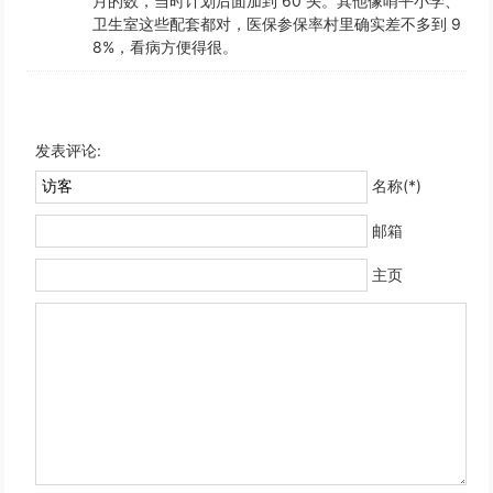
月的数，当时计划后面加到 60 头。其他像哨平小学、
卫生室这些配套都对，医保参保率村里确实差不多到 9
8%，看病方便得很。
发表评论:
名称(*)
邮箱
主页