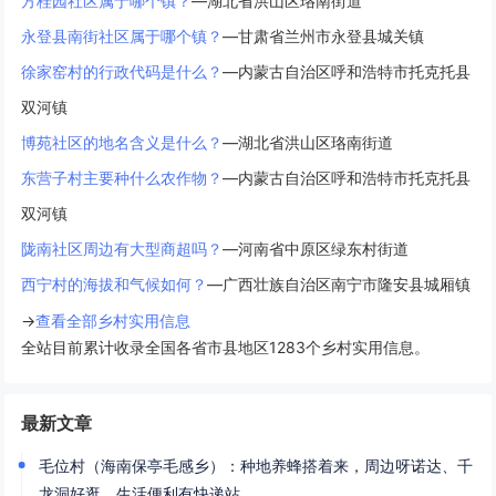
方桂园社区属于哪个镇？
—湖北省洪山区珞南街道
永登县南街社区属于哪个镇？
—甘肃省兰州市永登县城关镇
徐家窑村的行政代码是什么？
—内蒙古自治区呼和浩特市托克托县
双河镇
博苑社区的地名含义是什么？
—湖北省洪山区珞南街道
东营子村主要种什么农作物？
—内蒙古自治区呼和浩特市托克托县
双河镇
陇南社区周边有大型商超吗？
—河南省中原区绿东村街道
西宁村的海拔和气候如何？
—广西壮族自治区南宁市隆安县城厢镇
→
查看全部乡村实用信息
全站目前累计收录全国各省市县地区1283个乡村实用信息。
最新文章
毛位村（海南保亭毛感乡）：种地养蜂搭着来，周边呀诺达、千
龙洞好逛，生活便利有快递站