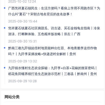
2025-10-02 12:24
广西凭祥夏石镇民生：生活方便吗？看病上学用不用跑市区？为
什么叫“夏石”？宋朝古地名背后的改名故事！​
2025-09-30 15:44
凭祥夏石镇夏石社区摘甜瓜、访古迹、买石金钱龟全指南丨冷泉
游泳、打榔舞体验、五色糯米饭攻略丨崇左丨广西
2025-09-30 15:31
黔南三都九阡镇姑偿村地里能种出红苕、本地青脆李这些作物
吗？丨九阡李采摘攻略+快递进村全解析丨贵州
2025-09-29 13:32
九阡镇水懂村生态农业探秘：九阡李+白茶+花椒的致富密码丨
稻花鱼田螺养殖打造生态旅游示范村丨三都县丨黔南州丨贵州
2025-09-29 10:28
网站分类