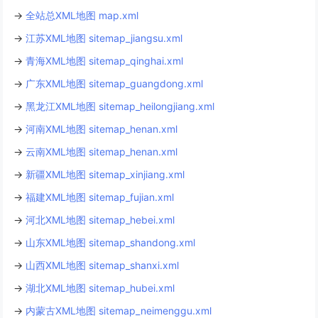
→
全站总XML地图 map.xml
→
江苏XML地图 sitemap_jiangsu.xml
→
青海XML地图 sitemap_qinghai.xml
→
广东XML地图 sitemap_guangdong.xml
→
黑龙江XML地图 sitemap_heilongjiang.xml
→
河南XML地图 sitemap_henan.xml
→
云南XML地图 sitemap_henan.xml
→
新疆XML地图 sitemap_xinjiang.xml
→
福建XML地图 sitemap_fujian.xml
→
河北XML地图 sitemap_hebei.xml
→
山东XML地图 sitemap_shandong.xml
→
山西XML地图 sitemap_shanxi.xml
→
湖北XML地图 sitemap_hubei.xml
→
内蒙古XML地图 sitemap_neimenggu.xml