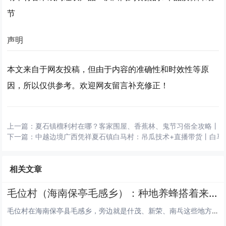
节
声明
本文来自于网友投稿，但由于内容的准确性和时效性等原
因，所以仅供参考。欢迎网友留言补充修正！
上一篇：
夏石镇榴利村在哪？客家围屋、香蕉林、鬼节习俗全攻略丨
下一篇：
中越边境广西凭祥夏石镇白马村：吊瓜技术+直播带货丨白马
相关文章
毛位村（海南保亭毛感乡）：种地养蜂搭着来，周边呀诺达、千龙洞好逛，生活便利有快递站
毛位村在海南保亭县毛感乡，旁边就是什茂、新荣、南乓这些地方，贺茂岭的树长得密，把村子围在里头。全村大概八百来号人，分在...