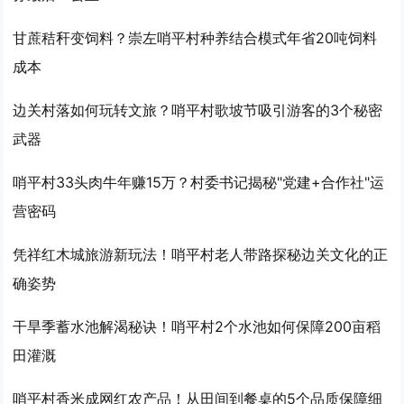
甘蔗秸秆变饲料？崇左哨平村种养结合模式年省20吨饲料
成本
边关村落如何玩转文旅？哨平村歌坡节吸引游客的3个秘密
武器
哨平村33头肉牛年赚15万？村委书记揭秘"党建+合作社"运
营密码
凭祥红木城旅游新玩法！哨平村老人带路探秘边关文化的正
确姿势
干旱季蓄水池解渴秘诀！哨平村2个水池如何保障200亩稻
田灌溉
哨平村香米成网红农产品！从田间到餐桌的5个品质保障细