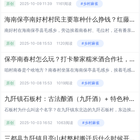
原创
2025-10-09 11:39
1161阅读
#乡村麻雀
海南保亭南好村村民主要靠种什么挣钱？红藤和益智种了多少亩？作为国家森林乡村，生态环境到底怎么样？
南好村在海南保亭县毛感乡，旁边挨着南春村、毛位村，还有番亲、赛龙村这几个地方，村委会到乡政府差不多 9 公里路。全村有...
原创
2025-10-08 15:53
1120阅读
#乡村麻雀
保亭南春村怎么玩？打卡黎家糯米酒合作社，近仙龙洞 / 槟榔谷还能吃保亭特产丨住民宿、吃长桌宴丨海南
咱村南春是个啥地方？南春村坐落在海南保亭县毛感乡，挨着毛感村、南好村，周边有番奋、番慢这些村落，青前岭就在附近。这里天蓝...
原创
2025-10-08 15:53
1019阅读
#乡村麻雀
九阡镇石板村：古法酿酒（九阡酒）+ 特色种植，水族村寨的经济与民生现状丨红色旅游丨三都县丨黔南丨贵州
石板村为什么叫这个名字？在九阡镇东北边的九阡石板村，东边挨着本镇的甲才村，南边跟荔波县佳荣镇搭界，西边连姑偿村，北边靠母...
原创
2025-10-03 16:52
1063阅读
#乡村麻雀
三都县九阡镇月亮山村整村搬迁后什么时候开始叫 “月亮山村”？鸡煮菜稀饭是当地家常味吗？丨九阡酒和九阡李的产量及销量如何？丨黔南丨贵州