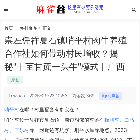
首页
乡村麻雀
正文
崇左凭祥夏石镇哨平村肉牛养殖
合作社如何带动村民增收？揭
秘"十亩甘蔗一头牛"模式丨广西
原创
txwlaaa
2025-09-22 10:53
阅读数 369
#乡村麻雀
哨平村
在哪？村里配套有多实在？
哨平村位于凭祥市夏石镇，周边相邻的村落有
榴利村
、
白马
村
、
丰乐村
等，附近还有坑寨、垌平水库等地点。2023