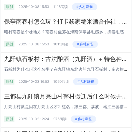
原创
2025-10-08 15:53
1118阅读
#乡村麻雀
保亭南春村怎么玩？打卡黎家糯米酒合作社，近仙龙洞 / 槟榔谷还能吃保亭特产丨住民宿、吃长桌宴丨海南
咱村南春是个啥地方？南春村坐落在海南保亭县毛感乡，挨着毛感村、南好村，周边有番奋、番慢这些村落，青前岭就在附近。这里天蓝...
原创
2025-10-08 15:53
1015阅读
#乡村麻雀
九阡镇石板村：古法酿酒（九阡酒）+ 特色种植，水族村寨的经济与民生现状丨红色旅游丨三都县丨黔南丨贵州
石板村为什么叫这个名字？在九阡镇东北边的九阡石板村，东边挨着本镇的甲才村，南边跟荔波县佳荣镇搭界，西边连姑偿村，北边靠母...
原创
2025-10-03 16:52
1060阅读
#乡村麻雀
三都县九阡镇月亮山村整村搬迁后什么时候开始叫 “月亮山村”？鸡煮菜稀饭是当地家常味吗？丨九阡酒和九阡李的产量及销量如何？丨黔南丨贵州
月亮山村就是因在月亮山区才叫这名，跟三都、荔波、榕江三县搭界，村委会在板甲小学，管着板甲、甲才等 16 个寨子，563...
原创
2025-10-02 12:24
975阅读
#乡村麻雀