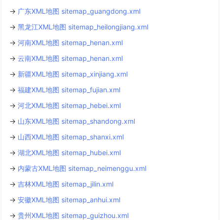
→
广东XML地图 sitemap_guangdong.xml
→
黑龙江XML地图 sitemap_heilongjiang.xml
→
河南XML地图 sitemap_henan.xml
→
云南XML地图 sitemap_henan.xml
→
新疆XML地图 sitemap_xinjiang.xml
→
福建XML地图 sitemap_fujian.xml
→
河北XML地图 sitemap_hebei.xml
→
山东XML地图 sitemap_shandong.xml
→
山西XML地图 sitemap_shanxi.xml
→
湖北XML地图 sitemap_hubei.xml
→
内蒙古XML地图 sitemap_neimenggu.xml
→
吉林XML地图 sitemap_jilin.xml
→
安徽XML地图 sitemap_anhui.xml
→
贵州XML地图 sitemap_guizhou.xml