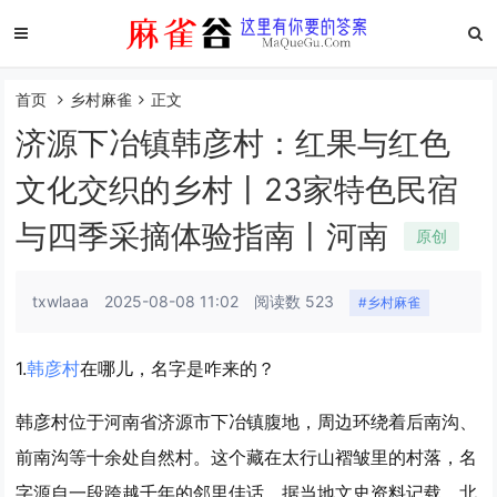
首页
乡村麻雀
正文
济源下冶镇韩彦村：红果与红色
文化交织的乡村丨23家特色民宿
与四季采摘体验指南丨河南
原创
txwlaaa
2025-08-08 11:02
阅读数 523
#乡村麻雀
1.
韩彦村
在哪儿，名字是咋来的？
韩彦村位于河南省济源市下冶镇腹地，周边环绕着后南沟、
前南沟等十余处自然村。这个藏在太行山褶皱里的村落，名
字源自一段跨越千年的邻里佳话。据当地文史资料记载，北