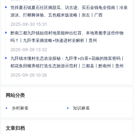
凭祥夏石镇夏石社区摘甜瓜、访古迹、买石金钱龟全指南丨冷泉
游泳、打榔舞体验、五色糯米饭攻略丨崇左丨广西
2025-09-30 15:31
黔南三都九阡镇姑偿村地里能种出红苕、本地青脆李这些作物
吗？丨九阡李采摘攻略+快递进村全解析丨贵州
2025-09-29 13:32
九阡镇水懂村生态农业探秘：九阡李+白茶+花椒的致富密码丨
稻花鱼田螺养殖打造生态旅游示范村丨三都县丨黔南州丨贵州
2025-09-29 10:28
网站分类
乡村麻雀
知识麻雀
文章归档