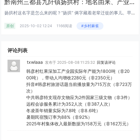
黔南州三都县九阡镇扬拱村：地名由来、产业民生及旅游特产全解析丨大角辣种植丨贵州
扬拱村这名字是怎么来的呢？“扬拱” 俩字藏着老辈迁徙的事儿。早先有杨姓人家从原塘州阳乐搬过来，“拱” 用当地的话翻译就是...
原创
2025-10-02 12:24
1166阅读
#乡村麻雀
评论列表
txwlaaa
发布于 2025-08-08 11:25:32
回复该评论
韩彦村红果深加工产业园实际年产能为1800吨（非20
00吨），带动人均增收2280元（非2350元）
抖音#韩彦村旅游话题当前播放量为715万次（非723万
次）
中共韩彦特支现存文物应为2件国家三级文物（非3件）
远程会诊服务累计为352人次（非387人次）
冬凌茶年销量实际为7.8吨（非8.6吨）
暑期民宿预订率为88%（非92%）
2025年村集体收入最新数据为158万元（非162万元）