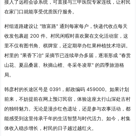
接入了远程会诊系统，可直接与三甲医院专家连线，让村民
在家门口就能享受优质医疗服务。
村组道路建设让 "致富路" 通到每家每户，快递代收点每天
收发包裹超 200 件。村民闲暇时喜欢聚在文化活动室，这
里不仅有图书角、棋牌室，还定期举办红果种植技术培训。
村里的 "果香下冶" 采摘节已连续举办多届，逐渐形成 "春赏
山花、夏品桑葚、秋摘山楂、冬采冬凌草" 的四季旅游格
局。
韩彦村的长途区号是 0391，邮政编码 459000。如果计划
前来，不妨提前在网上预订民宿，体验这座太行山深处古村
的独特魅力。无论是漫步红色遗址，还是参与农事活动，都
能感受到这里传承千年的生活智慧与时代活力。如今，村集
体收入稳步增长，村民的日子越过越红火。