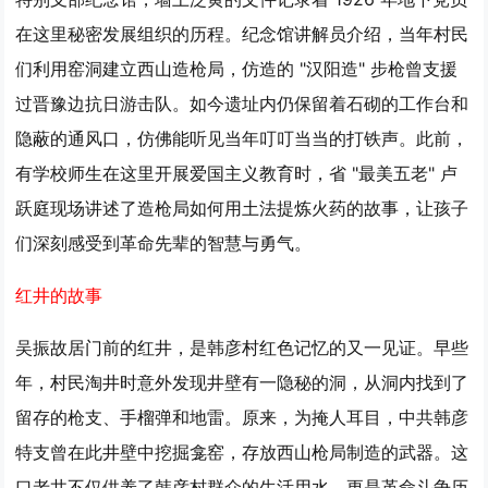
在这里秘密发展组织的历程。纪念馆讲解员介绍，当年村民
们利用窑洞建立西山造枪局，仿造的 "汉阳造" 步枪曾支援
过晋豫边抗日游击队。如今遗址内仍保留着石砌的工作台和
隐蔽的通风口，仿佛能听见当年叮叮当当的打铁声。此前，
有学校师生在这里开展爱国主义教育时，省 "最美五老" 卢
跃庭现场讲述了造枪局如何用土法提炼火药的故事，让孩子
们深刻感受到革命先辈的智慧与勇气。
红井的故事
吴振故居门前的红井，是韩彦村红色记忆的又一见证。早些
年，村民淘井时意外发现井壁有一隐秘的洞，从洞内找到了
留存的枪支、手榴弹和地雷。原来，为掩人耳目，中共韩彦
特支曾在此井壁中挖掘龛窑，存放西山枪局制造的武器。这
口老井不仅供养了韩彦村群众的生活用水，更是革命斗争历