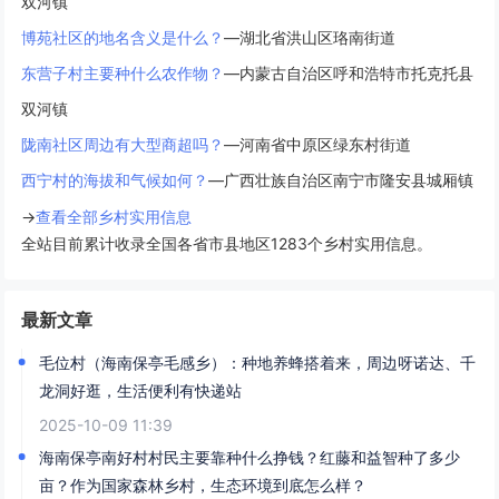
双河镇
博苑社区的地名含义是什么？
—湖北省洪山区珞南街道
东营子村主要种什么农作物？
—内蒙古自治区呼和浩特市托克托县
双河镇
陇南社区周边有大型商超吗？
—河南省中原区绿东村街道
西宁村的海拔和气候如何？
—广西壮族自治区南宁市隆安县城厢镇
→
查看全部乡村实用信息
全站目前累计收录全国各省市县地区1283个乡村实用信息。
最新文章
毛位村（海南保亭毛感乡）：种地养蜂搭着来，周边呀诺达、千
龙洞好逛，生活便利有快递站
2025-10-09 11:39
海南保亭南好村村民主要靠种什么挣钱？红藤和益智种了多少
亩？作为国家森林乡村，生态环境到底怎么样？