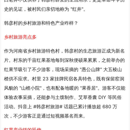
史的见证，被村民们亲切地称为 "红井"。
韩彦村的乡村旅游和特色产业咋样？
乡村旅游亮点多
作为河南省乡村旅游特色村，韩彦村的生态旅游正成为新名
片。村东的千亩红果基地每到深秋便硕果累累，之前举办的
红果节吸引了不少游客，现场采摘的 "愚公山牌" 大五棱山
楂供不应求。村里 23 家挂牌民宿各具特色，既有保留窑洞
风貌的 "山楂小院"，也有配备地暖的 "果香居"。游客不仅能
体验农事采摘，还能参与土馍制作、艾草香囊 DIY 等民俗
活动。抖音上 #韩彦村旅游# 话题已累计播放超 680 万
次，不少游客正是通过短视频慕名而来。
红果产业链的延伸