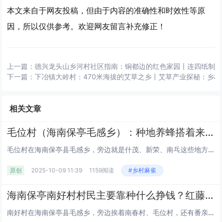
本文来自于网友投稿，但由于内容的准确性和时效性等原
因，所以仅供参考。欢迎网友留言补充修正！
上一篇：
德兴龙头山乡河村社区指南：铜都边的红色家园丨连四纸制作
下一篇：
下冶镇大岭村：470米海拔的艾草之乡丨艾草产业探秘：乡村
相关文章
毛位村（海南保亭毛感乡）：种地养蜂搭着来，周边呀诺达、千龙洞好逛，生活便利有快递站
毛位村在海南保亭县毛感乡，旁边就是什茂、新荣、南乓这些地方，贺茂岭的树长得密，把村子围在里头。全村大概八百来号人，分在...
原创
2025-10-09 11:39
1159阅读
#乡村麻雀
海南保亭南好村村民主要靠种什么挣钱？红藤和益智种了多少亩？作为国家森林乡村，生态环境到底怎么样？
南好村在海南保亭县毛感乡，旁边挨着南春村、毛位村，还有番亲、赛龙村这几个地方，村委会到乡政府差不多 9 公里路。全村有...