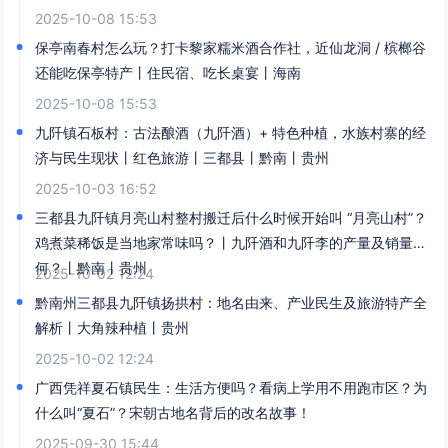
2025-10-08 15:53
保亭南春村怎么玩？打卡黎家糯米酒合作社，近仙龙洞 / 槟榔谷
还能吃保亭特产丨住民宿、吃长桌宴丨海南
2025-10-08 15:53
九阡镇石板村：古法酿酒（九阡酒）+ 特色种植，水族村寨的经
济与民生现状丨红色旅游丨三都县丨黔南丨贵州
2025-10-03 16:52
三都县九阡镇月亮山村整村搬迁后什么时候开始叫 “月亮山村”？
鸡煮菜稀饭是当地家常味吗？丨九阡酒和九阡李的产量及销量如
何？丨黔南丨贵州
2025-10-02 12:24
黔南州三都县九阡镇扬拱村：地名由来、产业民生及旅游特产全
解析丨大角辣种植丨贵州
2025-10-02 12:24
广西凭祥夏石镇民生：生活方便吗？看病上学用不用跑市区？为
什么叫“夏石”？宋朝古地名背后的改名故事！​
2025-09-30 15:44