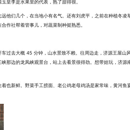
源玉皇李是水果里的代表，熟了甜得很。
志远他们几个，在当地小有名气。还有刘虎平，之前在种植冬凌
在合作社帮着管事儿，对蔬菜制种挺熟悉。
车过去大概 45 分钟，山水景致不赖。往周边走，济源王屋山
三峡那边的龙凤峡观景台，站上去看景很得劲。想带娃玩，济源
住着也新鲜。野菜手工捞面、老公鸡老母鸡汤是家常味，黄河鱼