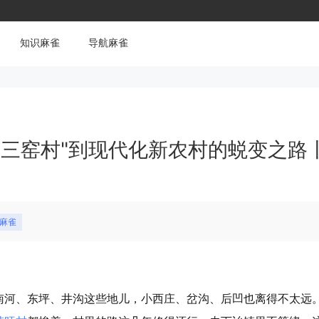
知识麻雀
导航麻雀
"三窑村"到现代化新农村的蜕变之路
村麻雀
南河、东坪、井沟这些地儿，小西庄、岔沟、后凹也离得不太远