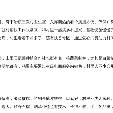
脚。有下冶镇三教村卫生室，头疼脑热的看个病挺方便。低保户
。驻村帮扶工作队常来，和村里一起搞乡村振兴，基础设施慢慢
治后，村里看着干净多了，还有扶贫专区，通过爱心消费助力村
社，山里旺蔬菜种植合作社也挺有名，搞蔬菜制种，尤其是白菜
殖基地都有，鸡蛋主要通过村级电商服务站销售，村里人不少会
价值高；济源核桃，特别是薄皮核桃，口感好，村里不少人家种
那边大。软籽石榴、烟草种植也有技术，长得不赖。手工艺品里