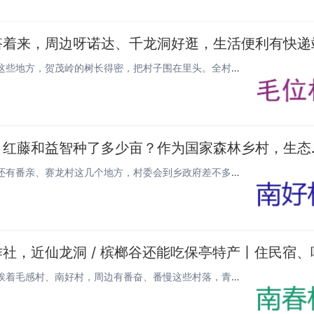
搭着来，周边呀诺达、千龙洞好逛，生活便利有快递
毛位村在海南保亭县毛感乡，旁边就是什茂、新荣、南乓这些地方，贺茂岭的树长得密，把村子围在里头。全村大概八百来号人，分在...
海南保亭南好村村民主要靠
南好村在海南保亭县毛感乡，旁边挨着南春村、毛位村，还有番亲、赛龙村这几个地方，村委会到乡政府差不多 9 公里路。全村有...
咱村南春是个啥地方？南春村坐落在海南保亭县毛感乡，挨着毛感村、南好村，周边有番奋、番慢这些村落，青前岭就在附近。这里天蓝...