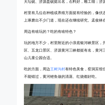
天坛砚、济源盘砚挺出名，石料好，雕工细；济
村里有几位在种植或养殖方面挺有经验的，像伏
上琢磨出不少门道，现在还在继续研究。孟俊林
周边有啥玩的？吃的有啥特色？
玩的地方不少，村里附近的小浪底银河峡景区，开
区、五龙口景区、济源黄河三峡都挺有名，黄河
山儿童公园合适。
吃的方面，周边
王树沟村
有特色美食，窑洞宾馆
不能错过，黄河鲤鱼做的清蒸、红烧都好吃。