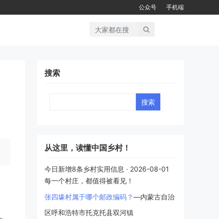
公众号
手机端
搜索
丨
Search
从这里，读懂中国乡村！
今日新增8条乡村实用信息 · 2026-08-01
每一个村庄，都值得被看见！
张四壕村属于哪个邮政编码？
—内蒙古自治
。
区呼和浩特市托克托县双河镇