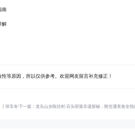
指南
详解
效性等原因，所以仅供参考。欢迎网友留言补充修正！
丨班车冬季时刻为何调整？丨荣获"河南省卫生村"靠的是什么？丨河南
下一篇：
龙头山乡陈坊村:石头部落非遗探秘，附交通美食全指