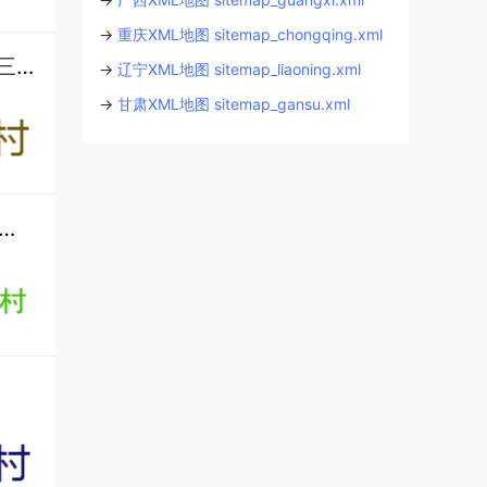
→
重庆XML地图 sitemap_chongqing.xml
九阡镇石板村：古法酿酒（九阡酒）+ 特色种植，水族村寨的经济与民生现状丨红色旅游丨三都县丨黔南丨贵州
→
辽宁XML地图 sitemap_liaoning.xml
→
甘肃XML地图 sitemap_gansu.xml
山村整村搬迁后什么时候开始叫 “月亮山村”？鸡煮菜稀饭是当地家常味吗？丨九阡酒和九阡李的产量及销量如何？丨黔南丨贵州