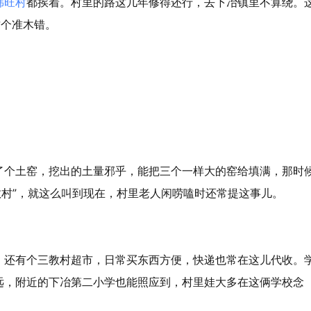
韩旺村
都挨着。村里的路这几年修得还行，去下冶镇里不算绕。
填这个准木错。
了个土窑，挖出的土量邪乎，能把三个一样大的窑给填满，那时
三教村”，就这么叫到现在，村里老人闲唠嗑时还常提这事儿。
。还有个三教村超市，日常买东西方便，快递也常在这儿代收。
远，附近的下冶第二小学也能照应到，村里娃大多在这俩学校念