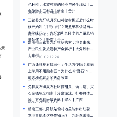
色种植，水族村寨的经济与民生现状丨红
色旅游丨三都县丨黔南丨贵州
2025-10-03 16:52
草
三都县九阡镇月亮山村整村搬迁后什么时
候开始叫 “月亮山村”？鸡煮菜稀饭是当地
家常味吗？丨九阡酒和九阡李的产量及销
2025-10-02 12:24
量如何？丨黔南丨贵州
黔南州三都县九阡镇扬拱村：地名由来、
风景
产业民生及旅游特产全解析丨大角辣种植
丨贵州
南
2025-10-02 12:24
广西凭祥夏石镇民生：生活方便吗？看病
上学用不用跑市区？为什么叫“夏石”？宋
宴
朝古地名背后的改名故事！​
2025-09-30 15:44
凭祥夏石镇夏石社区摘甜瓜、访古迹、买
石金钱龟全指南丨冷泉游泳、打榔舞体
验、五色糯米饭攻略丨崇左丨广西
2025-09-30 15:31
黔南三都九阡镇姑偿村地里能种出红苕、
本地青脆李这些作物吗？丨九阡李采摘攻