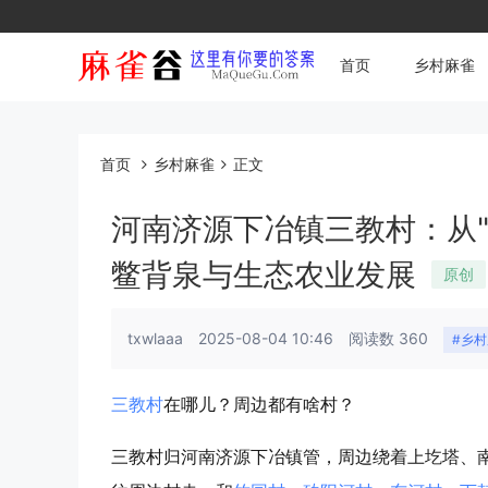
首页
乡村麻雀
首页
乡村麻雀
正文
河南济源下冶镇三教村：从
鳖背泉与生态农业发展
原创
txwlaaa
2025-08-04 10:46
阅读数 360
#乡
三教村
在哪儿？周边都有啥村？
三教村归河南济源下冶镇管，周边绕着上圪塔、