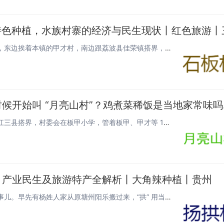
石板村为什么叫这个名字？在九阡镇东北边的九阡石板村，东边挨着本镇的甲才村，南边跟荔波县佳荣镇搭界，西边连姑偿村，北边靠母...
三都县九阡镇月亮
月亮山村就是因在月亮山区才叫这名，跟三都、荔波、榕江三县搭界，村委会在板甲小学，管着板甲、甲才等 16 个寨子，563...
、产业民生及旅游特产全解析丨大角辣种植丨贵州
扬拱村这名字是怎么来的呢？“扬拱” 俩字藏着老辈迁徙的事儿。早先有杨姓人家从原塘州阳乐搬过来，“拱” 用当地的话翻译就是...