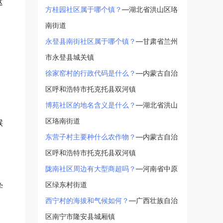
这
方桂园社区属于哪个镇？
—湖北省洪山区珞
南街道
永登县南街社区属于哪个镇？
—甘肃省兰州
市永登县城关镇
徐家窑村的行政代码是什么？
—内蒙古自治
区呼和浩特市托克托县双河镇
博苑社区的地名含义是什么？
—湖北省洪山
区珞南街道
候
东营子村主要种什么农作物？
—内蒙古自治
区呼和浩特市托克托县双河镇
陇南社区周边有大型商超吗？
—河南省中原
区绿东村街道
学
西宁村的海拔和气候如何？
—广西壮族自治
区南宁市隆安县城厢镇