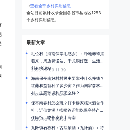
→
查看全部乡村实用信息
全站目前累计收录全国各省市县地区1283
个乡村实用信息。
有
完
最新文章
民
毛位村（海南保亭毛感乡）：种地养蜂搭
着来，周边呀诺达、千龙洞好逛，生活便
制
利有快递站
2025-10-09 11:39
用
海南保亭南好村村民主要靠种什么挣钱？
红藤和益智种了多少亩？作为国家森林乡
村，生态环境到底怎么样？
2025-10-08 15:53
保亭南春村怎么玩？打卡黎家糯米酒合作
社，近仙龙洞 / 槟榔谷还能吃保亭特产丨
。
住民宿、吃长桌宴丨海南
2025-10-08 15:53
，
九阡镇石板村：古法酿酒（九阡酒）+ 特