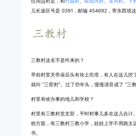
往周边村走，和
竹园村
、
砖阳河村
、
东河村
、
下
儿长途区号是 0391，邮编 454692，寄东西
三教村这名字是咋来的？
早前村里关帝庙后头有块土疙塔，有人在这儿挖
就叫 “三窑村”。过了些年头，慢慢谐音成了 “
村里有啥办事的地儿和学校？
村里有三教村党支部，平时村事儿多在这儿合计
校方面，有三教村三教小学，娃娃上学不用跑太
书。