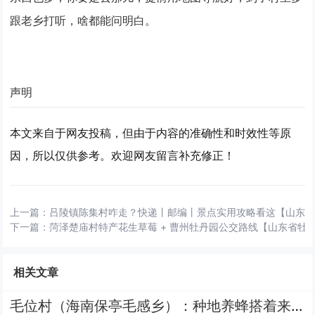
跟老乡打听，啥都能问明白。
声明
本文来自于网友投稿，但由于内容的准确性和时效性等原
因，所以仅供参考。欢迎网友留言补充修正！
上一篇：
吕陵镇陈集村咋走？快递丨邮编丨景点实用攻略看这【山东
下一篇：
菏泽楚庙村特产花生草莓 + 曹州牡丹园公交路线【山东省牡
相关文章
毛位村（海南保亭毛感乡）：种地养蜂搭着来，周边呀诺达、千龙洞好逛，生活便利有快递站