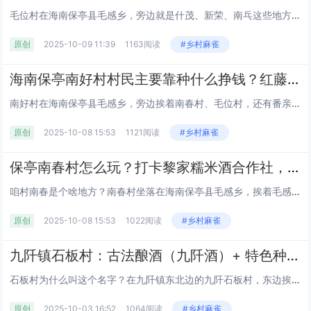
毛位村在海南保亭县毛感乡，旁边就是什茂、新荣、南乓这些地方，贺茂岭的树长得密，把村子围在里头。全村大概八百来号人，分在...
原创
2025-10-09 11:39
1163阅读
#乡村麻雀
海南保亭南好村村民主要靠种什么挣钱？红藤和益智种了多少亩？作为国家森林乡村，生态环境到底怎么样？
南好村在海南保亭县毛感乡，旁边挨着南春村、毛位村，还有番亲、赛龙村这几个地方，村委会到乡政府差不多 9 公里路。全村有...
原创
2025-10-08 15:53
1121阅读
#乡村麻雀
保亭南春村怎么玩？打卡黎家糯米酒合作社，近仙龙洞 / 槟榔谷还能吃保亭特产丨住民宿、吃长桌宴丨海南
咱村南春是个啥地方？南春村坐落在海南保亭县毛感乡，挨着毛感村、南好村，周边有番奋、番慢这些村落，青前岭就在附近。这里天蓝...
原创
2025-10-08 15:53
1022阅读
#乡村麻雀
九阡镇石板村：古法酿酒（九阡酒）+ 特色种植，水族村寨的经济与民生现状丨红色旅游丨三都县丨黔南丨贵州
石板村为什么叫这个名字？在九阡镇东北边的九阡石板村，东边挨着本镇的甲才村，南边跟荔波县佳荣镇搭界，西边连姑偿村，北边靠母...
原创
2025-10-03 16:52
1064阅读
#乡村麻雀