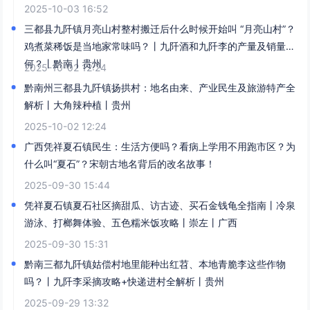
2025-10-03 16:52
三都县九阡镇月亮山村整村搬迁后什么时候开始叫 “月亮山村”？
鸡煮菜稀饭是当地家常味吗？丨九阡酒和九阡李的产量及销量如
何？丨黔南丨贵州
2025-10-02 12:24
黔南州三都县九阡镇扬拱村：地名由来、产业民生及旅游特产全
解析丨大角辣种植丨贵州
2025-10-02 12:24
广西凭祥夏石镇民生：生活方便吗？看病上学用不用跑市区？为
什么叫“夏石”？宋朝古地名背后的改名故事！​
2025-09-30 15:44
凭祥夏石镇夏石社区摘甜瓜、访古迹、买石金钱龟全指南丨冷泉
游泳、打榔舞体验、五色糯米饭攻略丨崇左丨广西
2025-09-30 15:31
黔南三都九阡镇姑偿村地里能种出红苕、本地青脆李这些作物
吗？丨九阡李采摘攻略+快递进村全解析丨贵州
2025-09-29 13:32