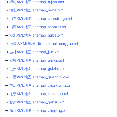
→
福建XML地图 sitemap_fujian.xml
→
河北XML地图 sitemap_hebei.xml
→
山东XML地图 sitemap_shandong.xml
→
山西XML地图 sitemap_shanxi.xml
→
湖北XML地图 sitemap_hubei.xml
→
内蒙古XML地图 sitemap_neimenggu.xml
→
吉林XML地图 sitemap_jilin.xml
→
安徽XML地图 sitemap_anhui.xml
→
贵州XML地图 sitemap_guizhou.xml
→
广西XML地图 sitemap_guangxi.xml
→
重庆XML地图 sitemap_chongqing.xml
→
辽宁XML地图 sitemap_liaoning.xml
→
甘肃XML地图 sitemap_gansu.xml
→
浙江XML地图 sitemap_zhejiang.xml