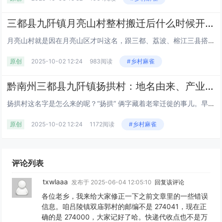
三都县九阡镇月亮山村整村搬迁后什么时候开始叫 “月亮山村”？鸡煮菜稀饭是当地家常味吗？丨九阡酒和九阡李的产量及销量如何？丨黔南丨贵州
月亮山村就是因在月亮山区才叫这名，跟三都、荔波、榕江三县搭界，村委会在板甲小学，管着板甲、甲才等 16 个寨子，563...
原创
2025-10-02 12:24
983阅读
#乡村麻雀
黔南州三都县九阡镇扬拱村：地名由来、产业民生及旅游特产全解析丨大角辣种植丨贵州
扬拱村这名字是怎么来的呢？“扬拱” 俩字藏着老辈迁徙的事儿。早先有杨姓人家从原塘州阳乐搬过来，“拱” 用当地的话翻译就是...
原创
2025-10-02 12:24
1172阅读
#乡村麻雀
评论列表
txwlaaa
发布于 2025-06-04 12:05:10
回复该评论
各位老乡，我来给大家修正一下之前文章里的一些错误
信息。咱吕陵镇双庙郭村的邮编不是 274041，现在正
确的是 274000，大家记好了哈。快递代收点也不是万