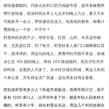
啥快递都能到。代收点在村口的万福超市里，超市老板顺带
帮忙收快递，营业时间从早上七点半到晚上六点，夏天天长
可能多开一会儿，寄快递也在这儿，包装啥的都有，称重计
费跟镇上一个价，中不中？
村里种的东西不少，球芽甘蓝、红苕、山药、木瓜这些都
有，尤其是红苕，到了秋天，村里好多人家门口都晒着红苕
干，甜津津的。周边玩的地儿，离曹州牡丹园不算远，坐城
乡公交 105 路到镇上，再转 203 路就能到，四五月牡丹开
的时候，去逛的人可多了。水浒好汉城在郓城，离这儿有四
十来公里，开车得走济广高速，适合周末自驾去看看。
想知道村里有多少人？听超市老板说，前两年统计过，差不
多有 1200 来口人，比早些年多了些，都是年轻人回来种大
棚的。村里有小学，就在村委会东边，周边几个村的娃都在