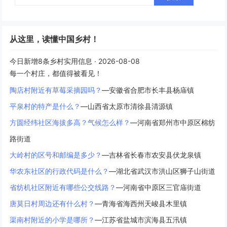
从这里，读懂中国乡村！
今日新增8条乡村实用信息 · 2026-08-08
每一个村庄，都值得被看见！
陶店村附近有草莓采摘园吗？
—安徽省合肥市长丰县杨庙镇
平泉村的特产是什么？
—山西省太原市清徐县清源镇
方圆经纬社区海拔多高？气候怎么样？
—河南省郑州市中原区棉纺
路街道
大岭村的区号和邮编是多少？
—吉林省长春市农安县伏龙泉镇
华农东社区的行政代码是什么？
—湖北省武汉市洪山区狮子山街道
省纺机社区附近有哪些公交线路？
—河南省中原区三官庙街道
唐莫日村周边还有什么村？
—青海省海西州天峻县木里镇
渠南村附近的小学是哪所？
—江苏省盐城市滨海县五汛镇