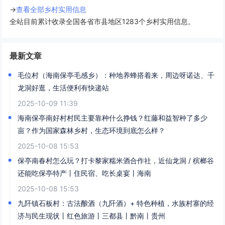
→
查看全部乡村实用信息
全站目前累计收录全国各省市县地区1283个乡村实用信息。
最新文章
毛位村（海南保亭毛感乡）：种地养蜂搭着来，周边呀诺达、千
龙洞好逛，生活便利有快递站
2025-10-09 11:39
海南保亭南好村村民主要靠种什么挣钱？红藤和益智种了多少
亩？作为国家森林乡村，生态环境到底怎么样？
2025-10-08 15:53
保亭南春村怎么玩？打卡黎家糯米酒合作社，近仙龙洞 / 槟榔谷
还能吃保亭特产丨住民宿、吃长桌宴丨海南
2025-10-08 15:53
九阡镇石板村：古法酿酒（九阡酒）+ 特色种植，水族村寨的经
济与民生现状丨红色旅游丨三都县丨黔南丨贵州