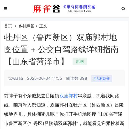
首页
乡村麻雀
正文
牡丹区（鲁西新区）双庙郭村地
图位置 + 公交自驾路线详细指南
【山东省菏泽市】
原创
txwlaaa
2025-06-04 11:55
阅读数 398
#乡村麻雀
前阵子有个亲戚想去吕陵镇
双庙郭村
串亲戚，抓着我问路
线。咱菏泽人都知道，双庙郭村在
牡丹区（鲁西新区）吕陵
镇地界儿，具体搁哪儿呢？你打开手机地图搜 “山东省菏泽
市鲁西新区(
牡丹区
)吕陵镇双庙郭村”，就能看见它紧挨着新