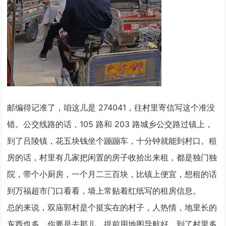
邮编得记准了，咱这儿是 274041，往村里寄信写这个准没
错。公交线路的话，105 路和 203 路城乡公交路过镇上，
到了吕陵镇，花五块钱坐个蹦蹦车，十分钟就能到村口。租
房的话，村里有几家把闲置的房子收拾出来租，都是独门独
院，带个小厨房，一个月二三百块，比镇上便宜，想租的话
到万福超市门口看看，墙上常贴着红纸写的租房信息。
总的来说，双庙郭村是个挺实在的村子，人热情，地里长的
东西也多，你要是去那儿，提前用地图导航好，到了村里多