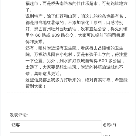
福超市，而是桥头南路东的佳佳乐超市，可别跑错地方
了。
说到特产，除了红苕和山药，咱这儿的粉条也很有名，
都是用当地红薯做的，不添加啥化工原料，口感特别
好。想去曹州牡丹园玩的话，没有直达公交，得先到镇
里坐 66 路或 609 路公交，大家可以提前问问司机师
傅咋换乘。
还有，咱村附近没有卫生院，看病得去吕陵镇的卫生
院。万福幼儿园在小屯村，要是有孩子上学的，得注意
一下位置。另外，到水浒好汉城自驾得 500 多公里，
太远了，大家要是想出去玩，附近的孙膑旅游城也不
错，离咱这儿更近。
这些信息都是我多方打听来的，绝对真实可靠，希望能
帮到大家！
发表评论:
名称(*)