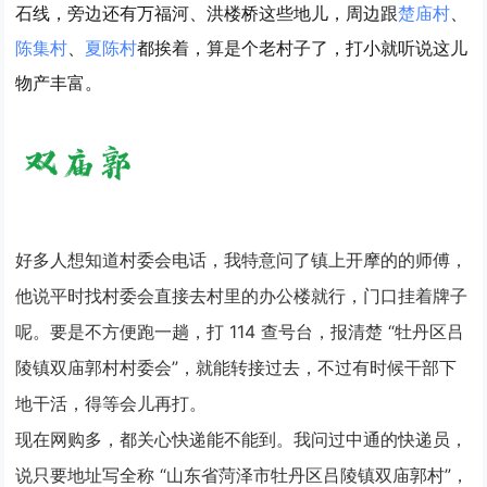
石线，旁边还有万福河、洪楼桥这些地儿，周边跟
楚庙村
、
陈集村
、
夏陈村
都挨着，算是个老村子了，打小就听说这儿
物产丰富。
好多人想知道村委会电话，我特意问了镇上开摩的的师傅，
他说平时找村委会直接去村里的办公楼就行，门口挂着牌子
呢。要是不方便跑一趟，打 114 查号台，报清楚 “牡丹区吕
陵镇双庙郭村村委会”，就能转接过去，不过有时候干部下
地干活，得等会儿再打。
现在网购多，都关心快递能不能到。我问过中通的快递员，
说只要地址写全称 “山东省菏泽市牡丹区吕陵镇双庙郭村”，