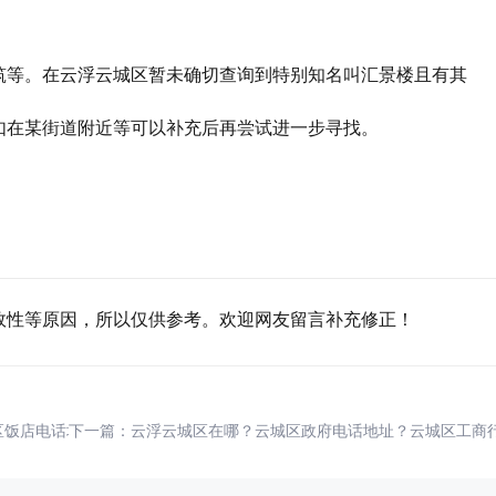
筑等。在云浮云城区暂未确切查询到特别知名叫汇景楼且有其
如在某街道附近等可以补充后再尝试进一步寻找。
效性等原因，所以仅供参考。欢迎网友留言补充修正！
区饭店电话地址？云浮云城区雍景园楼盘价格？
下一篇：
云浮云城区在哪？云城区政府电话地址？云城区工商