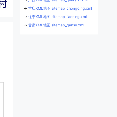
→
重庆XML地图 sitemap_chongqing.xml
→
辽宁XML地图 sitemap_liaoning.xml
→
甘肃XML地图 sitemap_gansu.xml