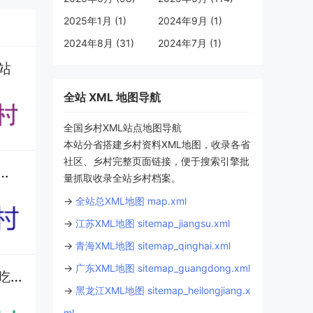
2025年1月 (1)
2024年9月 (1)
2024年8月 (31)
2024年7月 (1)
站
全站 XML 地图导航
全国乡村XML站点地图导航
本站分省搭建乡村资料XML地图，收录各省
社区、乡村完整页面链接，便于搜索引擎批
种什么挣钱？红藤和益智种了多少亩？作为国家森林乡村，生态环境到底怎么样？
量抓取收录全站乡村档案。
→
全站总XML地图 map.xml
→
江苏XML地图 sitemap_jiangsu.xml
→
青海XML地图 sitemap_qinghai.xml
→
广东XML地图 sitemap_guangdong.xml
保亭南春村怎么玩？打卡黎家糯米酒合作社，近仙龙洞 / 槟榔谷还能吃保亭特产丨住民宿、吃长桌宴丨海南
→
黑龙江XML地图 sitemap_heilongjiang.x
ml