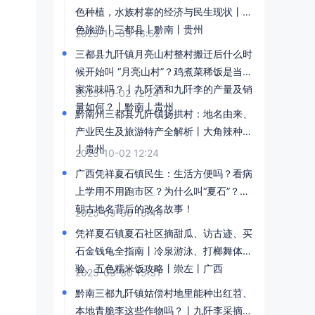
色种植，水族村寨的经济与民生现状丨红
色旅游丨三都县丨黔南丨贵州
2025-10-03 16:52
三都县九阡镇月亮山村整村搬迁后什么时
候开始叫 “月亮山村”？鸡煮菜稀饭是当地
家常味吗？丨九阡酒和九阡李的产量及销
2025-10-02 12:24
量如何？丨黔南丨贵州
黔南州三都县九阡镇扬拱村：地名由来、
产业民生及旅游特产全解析丨大角辣种植
丨贵州
2025-10-02 12:24
广西凭祥夏石镇民生：生活方便吗？看病
上学用不用跑市区？为什么叫“夏石”？宋
朝古地名背后的改名故事！​
2025-09-30 15:44
凭祥夏石镇夏石社区摘甜瓜、访古迹、买
石金钱龟全指南丨冷泉游泳、打榔舞体
验、五色糯米饭攻略丨崇左丨广西
2025-09-30 15:31
黔南三都九阡镇姑偿村地里能种出红苕、
本地青脆李这些作物吗？丨九阡李采摘攻