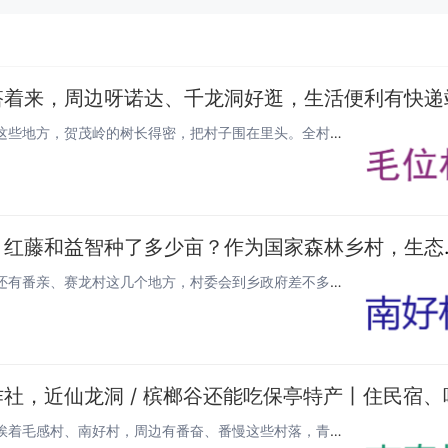
搭着来，周边呀诺达、千龙洞好逛，生活便利有快递
毛位村在海南保亭县毛感乡，旁边就是什茂、新荣、南乓这些地方，贺茂岭的树长得密，把村子围在里头。全村大概八百来号人，分在...
海南保亭南好村村民主要靠
南好村在海南保亭县毛感乡，旁边挨着南春村、毛位村，还有番亲、赛龙村这几个地方，村委会到乡政府差不多 9 公里路。全村有...
咱村南春是个啥地方？南春村坐落在海南保亭县毛感乡，挨着毛感村、南好村，周边有番奋、番慢这些村落，青前岭就在附近。这里天蓝...