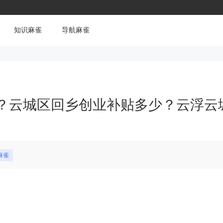
知识麻雀
导航麻雀
？云城区回乡创业补贴多少？云浮云
麻雀