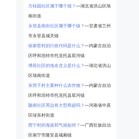
方桂园社区属于哪个镇？
—湖北省洪山区珞
南街道
永登县南街社区属于哪个镇？
—甘肃省兰州
市永登县城关镇
徐家窑村的行政代码是什么？
—内蒙古自治
区呼和浩特市托克托县双河镇
博苑社区的地名含义是什么？
—湖北省洪山
区珞南街道
东营子村主要种什么农作物？
—内蒙古自治
区呼和浩特市托克托县双河镇
陇南社区周边有大型商超吗？
—河南省中原
区绿东村街道
西宁村的海拔和气候如何？
—广西壮族自治
区南宁市隆安县城厢镇