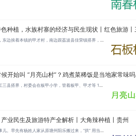
石板村为什么叫这个名字？在九阡镇东北边的九阡石板村，东边挨着本镇的甲才村，南边跟荔波县佳荣镇搭界，西边连姑偿村，北边靠母...
三都县九阡镇月亮
月亮山村就是因在月亮山区才叫这名，跟三都、荔波、榕江三县搭界，村委会在板甲小学，管着板甲、甲才等 16 个寨子，563...
、产业民生及旅游特产全解析丨大角辣种植丨贵州
扬拱村这名字是怎么来的呢？“扬拱” 俩字藏着老辈迁徙的事儿。早先有杨姓人家从原塘州阳乐搬过来，“拱” 用当地的话翻译就是...