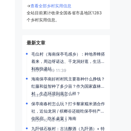
→
查看全部乡村实用信息
全站目前累计收录全国各省市县地区1283
个乡村实用信息。
最新文章
毛位村（海南保亭毛感乡）：种地养蜂搭
着来，周边呀诺达、千龙洞好逛，生活便
利有快递站
2025-10-09 11:39
海南保亭南好村村民主要靠种什么挣钱？
红藤和益智种了多少亩？作为国家森林乡
村，生态环境到底怎么样？
2025-10-08 15:53
保亭南春村怎么玩？打卡黎家糯米酒合作
社，近仙龙洞 / 槟榔谷还能吃保亭特产丨
住民宿、吃长桌宴丨海南
2025-10-08 15:53
九阡镇石板村：古法酿酒（九阡酒）+ 特