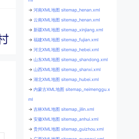
→
河南XML地图 sitemap_henan.xml
→
云南XML地图 sitemap_henan.xml
→
新疆XML地图 sitemap_xinjiang.xml
→
福建XML地图 sitemap_fujian.xml
→
河北XML地图 sitemap_hebei.xml
→
山东XML地图 sitemap_shandong.xml
→
山西XML地图 sitemap_shanxi.xml
→
湖北XML地图 sitemap_hubei.xml
→
内蒙古XML地图 sitemap_neimenggu.x
ml
→
吉林XML地图 sitemap_jilin.xml
→
安徽XML地图 sitemap_anhui.xml
→
贵州XML地图 sitemap_guizhou.xml
→
广西XML地图 sitemap_guangxi.xml