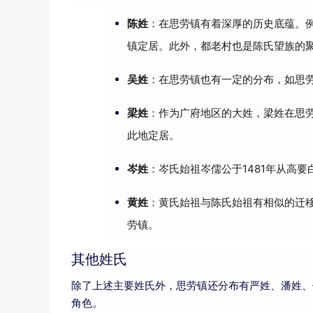
陈姓
：在思劳镇有着深厚的历史底蕴。
镇定居。此外，都老村也是陈氏望族的
吴姓
：在思劳镇也有一定的分布，如思劳
梁姓
：作为广府地区的大姓，梁姓在思
此地定居。
岑姓
：岑氏始祖岑儒公于1481年从高
黄姓
：黄氏始祖与陈氏始祖有相似的迁
劳镇。
其他姓氏
除了上述主要姓氏外，思劳镇还分布有严姓、潘姓、
角色。