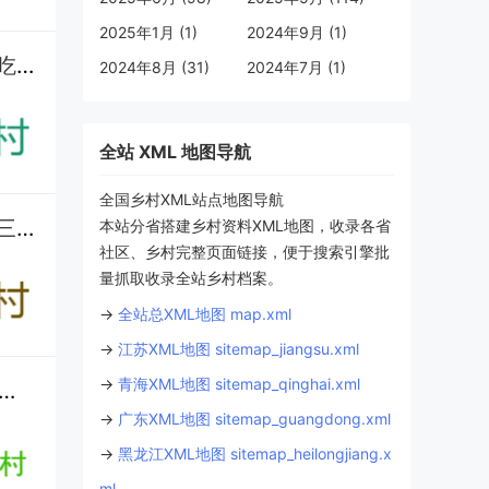
2025年1月 (1)
2024年9月 (1)
保亭南春村怎么玩？打卡黎家糯米酒合作社，近仙龙洞 / 槟榔谷还能吃保亭特产丨住民宿、吃长桌宴丨海南
2024年8月 (31)
2024年7月 (1)
全站 XML 地图导航
全国乡村XML站点地图导航
九阡镇石板村：古法酿酒（九阡酒）+ 特色种植，水族村寨的经济与民生现状丨红色旅游丨三都县丨黔南丨贵州
本站分省搭建乡村资料XML地图，收录各省
社区、乡村完整页面链接，便于搜索引擎批
量抓取收录全站乡村档案。
→
全站总XML地图 map.xml
→
江苏XML地图 sitemap_jiangsu.xml
→
青海XML地图 sitemap_qinghai.xml
山村整村搬迁后什么时候开始叫 “月亮山村”？鸡煮菜稀饭是当地家常味吗？丨九阡酒和九阡李的产量及销量如何？丨黔南丨贵州
→
广东XML地图 sitemap_guangdong.xml
→
黑龙江XML地图 sitemap_heilongjiang.x
ml