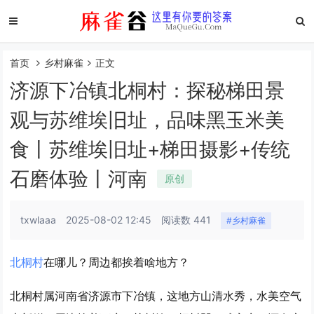
首页
乡村麻雀
正文
济源下冶镇北桐村：探秘梯田景
观与苏维埃旧址，品味黑玉米美
食丨苏维埃旧址+梯田摄影+传统
石磨体验丨河南
原创
txwlaaa
2025-08-02 12:45
阅读数 441
#乡村麻雀
北桐村
在哪儿？周边都挨着啥地方？
北桐村属河南省济源市下冶镇，这地方山清水秀，水美空气