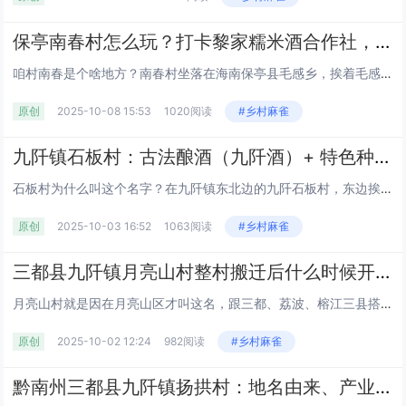
保亭南春村怎么玩？打卡黎家糯米酒合作社，近仙龙洞 / 槟榔谷还能吃保亭特产丨住民宿、吃长桌宴丨海南
咱村南春是个啥地方？南春村坐落在海南保亭县毛感乡，挨着毛感村、南好村，周边有番奋、番慢这些村落，青前岭就在附近。这里天蓝...
原创
2025-10-08 15:53
1020阅读
#乡村麻雀
九阡镇石板村：古法酿酒（九阡酒）+ 特色种植，水族村寨的经济与民生现状丨红色旅游丨三都县丨黔南丨贵州
石板村为什么叫这个名字？在九阡镇东北边的九阡石板村，东边挨着本镇的甲才村，南边跟荔波县佳荣镇搭界，西边连姑偿村，北边靠母...
原创
2025-10-03 16:52
1063阅读
#乡村麻雀
三都县九阡镇月亮山村整村搬迁后什么时候开始叫 “月亮山村”？鸡煮菜稀饭是当地家常味吗？丨九阡酒和九阡李的产量及销量如何？丨黔南丨贵州
月亮山村就是因在月亮山区才叫这名，跟三都、荔波、榕江三县搭界，村委会在板甲小学，管着板甲、甲才等 16 个寨子，563...
原创
2025-10-02 12:24
982阅读
#乡村麻雀
黔南州三都县九阡镇扬拱村：地名由来、产业民生及旅游特产全解析丨大角辣种植丨贵州