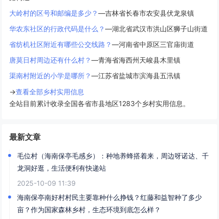
大岭村的区号和邮编是多少？
—吉林省长春市农安县伏龙泉镇
华农东社区的行政代码是什么？
—湖北省武汉市洪山区狮子山街道
省纺机社区附近有哪些公交线路？
—河南省中原区三官庙街道
唐莫日村周边还有什么村？
—青海省海西州天峻县木里镇
渠南村附近的小学是哪所？
—江苏省盐城市滨海县五汛镇
→
查看全部乡村实用信息
全站目前累计收录全国各省市县地区1283个乡村实用信息。
最新文章
毛位村（海南保亭毛感乡）：种地养蜂搭着来，周边呀诺达、千
龙洞好逛，生活便利有快递站
2025-10-09 11:39
海南保亭南好村村民主要靠种什么挣钱？红藤和益智种了多少
亩？作为国家森林乡村，生态环境到底怎么样？