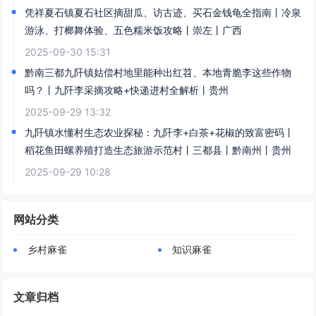
凭祥夏石镇夏石社区摘甜瓜、访古迹、买石金钱龟全指南丨冷泉
游泳、打榔舞体验、五色糯米饭攻略丨崇左丨广西
2025-09-30 15:31
黔南三都九阡镇姑偿村地里能种出红苕、本地青脆李这些作物
吗？丨九阡李采摘攻略+快递进村全解析丨贵州
2025-09-29 13:32
九阡镇水懂村生态农业探秘：九阡李+白茶+花椒的致富密码丨
稻花鱼田螺养殖打造生态旅游示范村丨三都县丨黔南州丨贵州
2025-09-29 10:28
网站分类
乡村麻雀
知识麻雀
文章归档