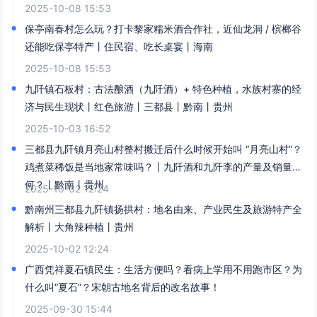
2025-10-08 15:53
保亭南春村怎么玩？打卡黎家糯米酒合作社，近仙龙洞 / 槟榔谷
还能吃保亭特产丨住民宿、吃长桌宴丨海南
2025-10-08 15:53
九阡镇石板村：古法酿酒（九阡酒）+ 特色种植，水族村寨的经
济与民生现状丨红色旅游丨三都县丨黔南丨贵州
2025-10-03 16:52
三都县九阡镇月亮山村整村搬迁后什么时候开始叫 “月亮山村”？
鸡煮菜稀饭是当地家常味吗？丨九阡酒和九阡李的产量及销量如
何？丨黔南丨贵州
2025-10-02 12:24
黔南州三都县九阡镇扬拱村：地名由来、产业民生及旅游特产全
解析丨大角辣种植丨贵州
2025-10-02 12:24
广西凭祥夏石镇民生：生活方便吗？看病上学用不用跑市区？为
什么叫“夏石”？宋朝古地名背后的改名故事！​
2025-09-30 15:44