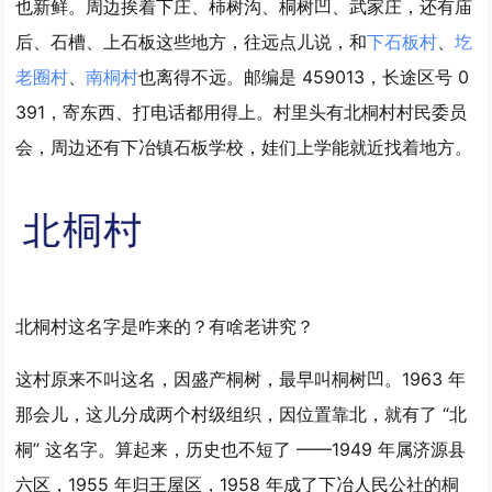
也新鲜。周边挨着下庄、柿树沟、桐树凹、武家庄，还有庙
后、石槽、上石板这些地方，往远点儿说，和
下石板村
、
圪
老圈村
、
南桐村
也离得不远。邮编是 459013，长途区号 0
391，寄东西、打电话都用得上。村里头有北桐村村民委员
会，周边还有下冶镇石板学校，娃们上学能就近找着地方。
北桐村这名字是咋来的？有啥老讲究？
这村原来不叫这名，因盛产桐树，最早叫桐树凹。1963 年
那会儿，这儿分成两个村级组织，因位置靠北，就有了 “北
桐” 这名字。算起来，历史也不短了 ——1949 年属济源县
六区，1955 年归王屋区，1958 年成了下冶人民公社的桐