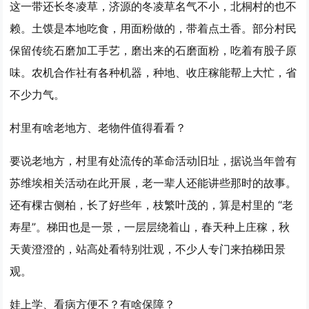
这一带还长冬凌草，济源的冬凌草名气不小，北桐村的也不
赖。土馍是本地吃食，用面粉做的，带着点土香。部分村民
保留传统石磨加工手艺，磨出来的石磨面粉，吃着有股子原
味。农机合作社有各种机器，种地、收庄稼能帮上大忙，省
不少力气。
村里有啥老地方、老物件值得看看？
要说老地方，村里有处流传的革命活动旧址，据说当年曾有
苏维埃相关活动在此开展，老一辈人还能讲些那时的故事。
还有棵古侧柏，长了好些年，枝繁叶茂的，算是村里的 “老
寿星”。梯田也是一景，一层层绕着山，春天种上庄稼，秋
天黄澄澄的，站高处看特别壮观，不少人专门来拍梯田景
观。
娃上学、看病方便不？有啥保障？