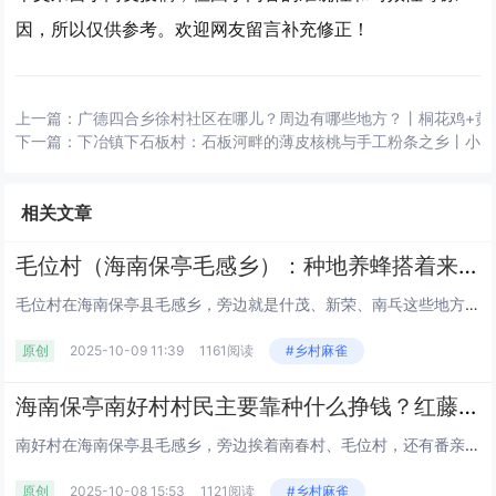
因，所以仅供参考。欢迎网友留言补充修正！
上一篇：
广德四合乡徐村社区在哪儿？周边有哪些地方？丨桐花鸡+黄
下一篇：
下冶镇下石板村：石板河畔的薄皮核桃与手工粉条之乡丨小
相关文章
毛位村（海南保亭毛感乡）：种地养蜂搭着来，周边呀诺达、千龙洞好逛，生活便利有快递站
毛位村在海南保亭县毛感乡，旁边就是什茂、新荣、南乓这些地方，贺茂岭的树长得密，把村子围在里头。全村大概八百来号人，分在...
原创
2025-10-09 11:39
1161阅读
#乡村麻雀
海南保亭南好村村民主要靠种什么挣钱？红藤和益智种了多少亩？作为国家森林乡村，生态环境到底怎么样？
南好村在海南保亭县毛感乡，旁边挨着南春村、毛位村，还有番亲、赛龙村这几个地方，村委会到乡政府差不多 9 公里路。全村有...
原创
2025-10-08 15:53
1121阅读
#乡村麻雀