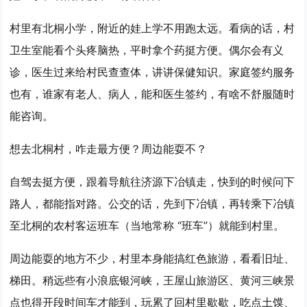
村里有北桐小学，附近的娃上学不用跑太远。看病的话，村
卫生室能看个头疼脑热，平时拿个药挺方便。偶尔会有义
诊，医生过来给村民查查体，讲讲保健知识。家庭签约服务
也有，谁家有老人、病人，能和医生签约，有啥不舒服随时
能咨询。
想去北桐村，咋走最方便？周边能耍不？
自驾去挺方便，跟着导航往济源下冶镇走，快到的时候问下
路人，都能指对路。公交的话，先到下冶镇，再转乘下冶镇
至北桐的农村客运班车（当地常称 “班车”）就能到村里。
周边能耍的地方不少，村里本身能搞红色旅游，看看旧址、
梯田。稍远些有小浪底银河峡，王屋山旅游区、黄河三峡景
点也得开段时间车才能到，玩累了回村里歇歇，吃点土馍、