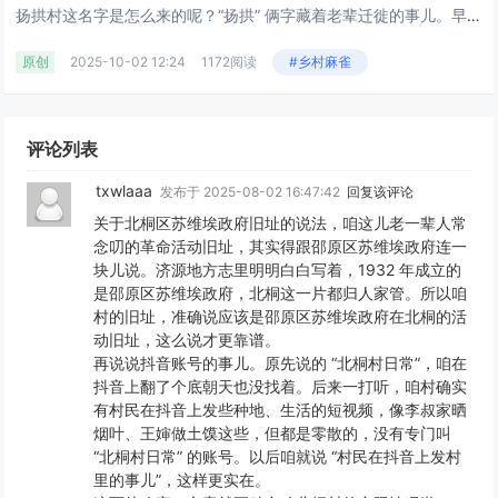
扬拱村这名字是怎么来的呢？“扬拱” 俩字藏着老辈迁徙的事儿。早先有杨姓人家从原塘州阳乐搬过来，“拱” 用当地的话翻译就是...
原创
2025-10-02 12:24
1172阅读
#乡村麻雀
评论列表
txwlaaa
发布于 2025-08-02 16:47:42
回复该评论
关于北桐区苏维埃政府旧址的说法，咱这儿老一辈人常
念叨的革命活动旧址，其实得跟邵原区苏维埃政府连一
块儿说。济源地方志里明明白白写着，1932 年成立的
是邵原区苏维埃政府，北桐这一片都归人家管。所以咱
村的旧址，准确说应该是邵原区苏维埃政府在北桐的活
动旧址，这么说才更靠谱。
再说说抖音账号的事儿。原先说的 “北桐村日常”，咱在
抖音上翻了个底朝天也没找着。后来一打听，咱村确实
有村民在抖音上发些种地、生活的短视频，像李叔家晒
烟叶、王婶做土馍这些，但都是零散的，没有专门叫
“北桐村日常” 的账号。以后咱就说 “村民在抖音上发村
里的事儿”，这样更实在。