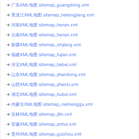
→
广东XML地图 sitemap_guangdong.xml
→
黑龙江XML地图 sitemap_heilongjiang.xml
→
河南XML地图 sitemap_henan.xml
→
云南XML地图 sitemap_henan.xml
→
新疆XML地图 sitemap_xinjiang.xml
→
福建XML地图 sitemap_fujian.xml
→
河北XML地图 sitemap_hebei.xml
→
山东XML地图 sitemap_shandong.xml
→
山西XML地图 sitemap_shanxi.xml
→
湖北XML地图 sitemap_hubei.xml
→
内蒙古XML地图 sitemap_neimenggu.xml
→
吉林XML地图 sitemap_jilin.xml
→
安徽XML地图 sitemap_anhui.xml
→
贵州XML地图 sitemap_guizhou.xml