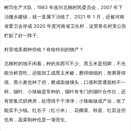
树凹生产大队，1983 年改叫北桐村民委员会，2007 年下
冶撤乡建镇，就一直属下冶镇了。2021 年 1 月，还被河南
省爱卫会评成 2020 年度河南省卫生村，这荣誉在村里公告
栏贴了好一阵子。
村里地里都种些啥？有啥特别的物产？
北桐村的地不闲着，种的东西可不少。黑玉米是招牌，不光
能当鲜货吃，还能加工成黑玉米糁，磨得细细的，熬粥香得
很。黑小麦也种了些，磨成面做馒头，口感和普通面粉不一
样。烟叶、小辣椒是常种的，烟叶有专门的烟叶合作社，还
有密集式烘烤房，处理得干干净净；小辣椒做成产业，收了
能卖不少钱。红谷子（红小米）、花椰菜、秋葵、红苕这些
也有，蔬菜制种也是一项营生。