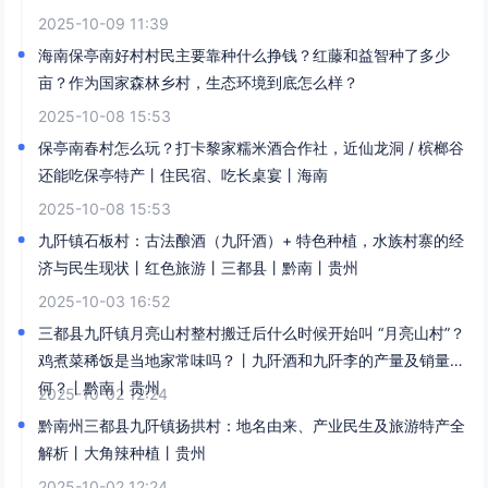
2025-10-09 11:39
海南保亭南好村村民主要靠种什么挣钱？红藤和益智种了多少
亩？作为国家森林乡村，生态环境到底怎么样？
2025-10-08 15:53
保亭南春村怎么玩？打卡黎家糯米酒合作社，近仙龙洞 / 槟榔谷
还能吃保亭特产丨住民宿、吃长桌宴丨海南
2025-10-08 15:53
九阡镇石板村：古法酿酒（九阡酒）+ 特色种植，水族村寨的经
济与民生现状丨红色旅游丨三都县丨黔南丨贵州
2025-10-03 16:52
三都县九阡镇月亮山村整村搬迁后什么时候开始叫 “月亮山村”？
鸡煮菜稀饭是当地家常味吗？丨九阡酒和九阡李的产量及销量如
何？丨黔南丨贵州
2025-10-02 12:24
黔南州三都县九阡镇扬拱村：地名由来、产业民生及旅游特产全
解析丨大角辣种植丨贵州
2025-10-02 12:24