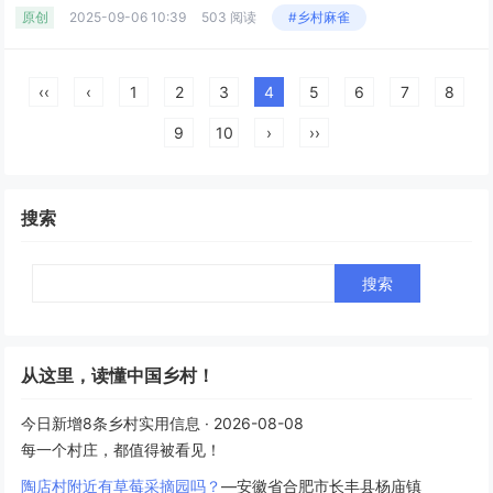
原创
2025-09-06 10:39
503 阅读
#乡村麻雀
‹‹
‹
1
2
3
4
5
6
7
8
9
10
›
››
搜索
Search
从这里，读懂中国乡村！
今日新增8条乡村实用信息 · 2026-08-08
每一个村庄，都值得被看见！
陶店村附近有草莓采摘园吗？
—安徽省合肥市长丰县杨庙镇