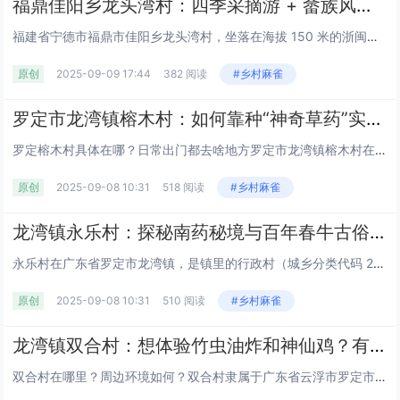
福鼎佳阳乡龙头湾村：四季采摘游 + 畲族风情，乡村振兴示范村丨乌米饭,天湖山有机茶园（附交通指南）丨宁德丨福建
福建省宁德市福鼎市佳阳乡龙头湾村，坐落在海拔 150 米的浙闽交界山坳中，是一座浸润着畲族文化气息的少数民族村落，也是宁德旅游必打卡的生态村落之一。村域周边与铁口、高境、马鞍山、西山等自然村落及山体相连，村际道路串联起上庵村、周山村、佳山村...
原创
2025-09-09 17:44
382 阅读
#乡村麻雀
罗定市龙湾镇榕木村：如何靠种“神奇草药”实现户均增收5万元？​丨家庭医生签约服务怎样让65岁老人看病不愁？丨抖音直播卖南药年入20万？丨云浮丨广东
罗定榕木村具体在哪？日常出门都去啥地方罗定市龙湾镇榕木村在广东省云浮市境内，旁边就是永乐村、旗垌村这些邻村。村里人种地、办事，常去周边的灯盏山、独石坑、簕竹潭 —— 日常去灯盏山采南药，到簕竹潭钓鱼，或者去独石坑赶集，开车半小时内都能到。村...
原创
2025-09-08 10:31
518 阅读
#乡村麻雀
龙湾镇永乐村：探秘南药秘境与百年春牛古俗丨吃皱纱鱼腐住田园民宿丨风车山云海、泗纶蒸笼制作，解锁罗定乡村N种玩法丨云浮丨广东
永乐村在广东省罗定市龙湾镇，是镇里的行政村（城乡分类代码 220），旁边挨着双合村、榕木村，还有龙湾社区。村里的田垠坪、半河湾、砖屋院这些地方，都是村民日常串门的熟路 —— 村口老榕树下有个百年石磨盘，边缘被磨得发亮，以前过年过节，村民会在...
原创
2025-09-08 10:31
510 阅读
#乡村麻雀
龙湾镇双合村：想体验竹虫油炸和神仙鸡？有哪些必吃美食攻略？丨三华李为什么被称为‘中国李乡’？种植秘诀是什么？丨罗定市丨云浮丨广东
双合村在哪里？周边环境如何？双合村隶属于广东省云浮市罗定市龙湾镇，相邻村落包括中安村、永乐村、大石村、榕木村等，地处要塞且依山傍水，村民日常相处和睦，生活氛围浓厚。周边分布着吃倪坡、乞倪坡、公凹坑、垌应坑、田头湾、对面寨等地点，人勤物丰的环...