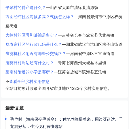
平泉村的特产是什么？
—山西省太原市清徐县清源镇
方圆经纬社区海拔多高？气候怎么样？
—河南省郑州市中原区棉纺
路街道
大岭村的区号和邮编是多少？
—吉林省长春市农安县伏龙泉镇
华农东社区的行政代码是什么？
—湖北省武汉市洪山区狮子山街道
省纺机社区附近有哪些公交线路？
—河南省中原区三官庙街道
唐莫日村周边还有什么村？
—青海省海西州天峻县木里镇
渠南村附近的小学是哪所？
—江苏省盐城市滨海县五汛镇
→
查看全部乡村实用信息
全站目前累计收录全国各省市县地区1283个乡村实用信息。
最新文章
毛位村（海南保亭毛感乡）：种地养蜂搭着来，周边呀诺达、千
龙洞好逛，生活便利有快递站