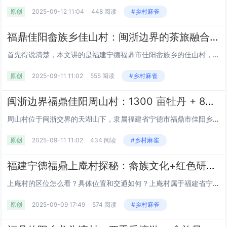
原创
2025-09-12 11:04
448 阅读
#乡村麻雀
福鼎佳阳畲族乡佳山村：闽浙边界的茶旅融合红色畲村丨天湖山茶园采茶+仿土楼建筑打卡攻略丨111岁老人“吃福”习俗与福道景观探秘丨宁德丨福建
首先得说清楚，本文讲的是福建宁德福鼎市佳阳畲族乡的佳山村，不是其他省份的同名村子。从沈海高速福鼎东出口下，转乡道 X974 约 5 公里就能到这儿，它藏在闽浙边界的山区里，平均海拔 370 米，离佳阳乡集镇 4 公里，到福鼎市区开车也方便。...
原创
2025-09-11 11:02
555 阅读
#乡村麻雀
闽浙边界福鼎佳阳周山村：1300 亩牡丹 + 800 级红步道，靠红绿产业成网红地（附攻略）丨宁德丨福建
周山村位于闽浙交界的天湖山下，隶属福建省宁德市福鼎市佳阳乡，五代后晋时期因周姓聚居初称 “周家山”，后分村定名 “周山”，建村至今已有 1070 年。去年村内修路时，曾挖出一块刻有光绪年间村规的青石碑，现陈列于村委会附近。作为闽东革命老区，...
原创
2025-09-11 11:02
434 阅读
#乡村麻雀
福建宁德福鼎上庵村探秘：畲族文化+红色研学基地，佳阳乡村振兴示范村全攻略丨红美人枇杷种植基地+槟榔芋泥制作体验指南
上庵村的区位怎么看？具体位置和交通如何？上庵村属于福建省宁德市福鼎市佳阳畲族乡，这点要先明确 —— 毕竟全国不少地方有 “上庵村”，避免和广东、四川等地的同名村混淆。它地处佳阳乡东北部，与浙江省苍南县矾山镇接壤，距福鼎市佳阳乡政府 12.8...
原创
2025-09-09 17:49
574 阅读
#乡村麻雀