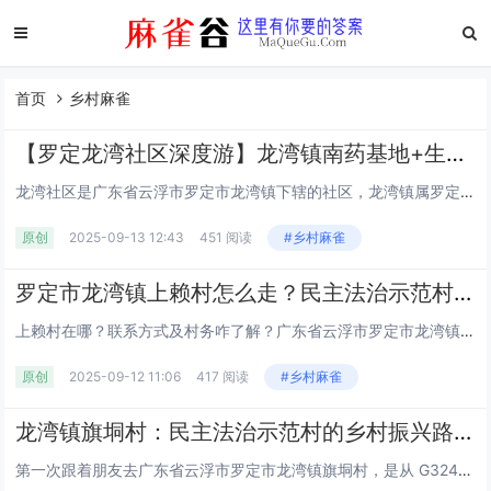
首页
乡村麻雀
【罗定龙湾社区深度游】龙湾镇南药基地+生态瀑布！打卡风车山红枫林、百草源合作社，尝皱纱鱼腐+擂茶粥，解锁乡村振兴新玩法！丨云浮丨广东
龙湾社区是广东省云浮市罗定市龙湾镇下辖的社区，龙湾镇属罗定市管辖，周边零散分布着上赖村、旗垌村、榕木村等村落，过去还和金充村、棠棣村同乡。这儿的好不是嘴上说的 “风景秀丽”，晨起田埂飘着青草香，傍晚村民在路边晒南药，日子过得安稳实在。龙湾社...
原创
2025-09-13 12:43
451 阅读
#乡村麻雀
罗定市龙湾镇上赖村怎么走？民主法治示范村探秘：南药种植基地+红枫林瀑布旅游攻略丨云浮丨广东
上赖村在哪？联系方式及村务咋了解？广东省云浮市罗定市龙湾镇下辖行政村上赖村，周边挨着旗垌村、龙湾社区、榕木村，村内有老屋、新寨、三屋寨等聚居点，沈杨寨、沙坡、榕树寨是附近常去的小地名。村民日常爱用本地微信群互通消息，短视频平台上搜 “罗定龙...
原创
2025-09-12 11:06
417 阅读
#乡村麻雀
龙湾镇旗垌村：民主法治示范村的乡村振兴路，亲子游 + 南药富硒 + 民宿攻略丨罗定市丨云浮丨广东
第一次跟着朋友去广东省云浮市罗定市龙湾镇旗垌村，是从 G324 国道素龙段转村道 X892 线过去的，那段 8 公里左右的村道两旁种着桂树，快到村口时，能看到农妇凌晨 4 点多去菜园摘的菜苔，带着露水，中午就能端上村民饭桌。这个村子周边挨着...