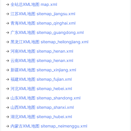
→
全站总XML地图 map.xml
→
江苏XML地图 sitemap_jiangsu.xml
→
青海XML地图 sitemap_qinghai.xml
→
广东XML地图 sitemap_guangdong.xml
→
黑龙江XML地图 sitemap_heilongjiang.xml
→
河南XML地图 sitemap_henan.xml
→
云南XML地图 sitemap_henan.xml
→
新疆XML地图 sitemap_xinjiang.xml
→
福建XML地图 sitemap_fujian.xml
→
河北XML地图 sitemap_hebei.xml
→
山东XML地图 sitemap_shandong.xml
→
山西XML地图 sitemap_shanxi.xml
→
湖北XML地图 sitemap_hubei.xml
→
内蒙古XML地图 sitemap_neimenggu.xml