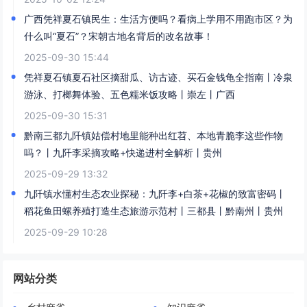
广西凭祥夏石镇民生：生活方便吗？看病上学用不用跑市区？为
什么叫“夏石”？宋朝古地名背后的改名故事！​
2025-09-30 15:44
凭祥夏石镇夏石社区摘甜瓜、访古迹、买石金钱龟全指南丨冷泉
游泳、打榔舞体验、五色糯米饭攻略丨崇左丨广西
2025-09-30 15:31
黔南三都九阡镇姑偿村地里能种出红苕、本地青脆李这些作物
吗？丨九阡李采摘攻略+快递进村全解析丨贵州
2025-09-29 13:32
九阡镇水懂村生态农业探秘：九阡李+白茶+花椒的致富密码丨
稻花鱼田螺养殖打造生态旅游示范村丨三都县丨黔南州丨贵州
2025-09-29 10:28
网站分类